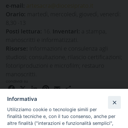
e-mail:
artesacra@diocesiprato.it
Orario:
martedì, mercoledì, giovedì, venerdì:
8,30 -13
Posti lettura:
16.
Inventari:
a stampa,
manoscritti e informatizzati.
Risorse:
Informazioni e consulenza agli
studiosi; consultazione, rilascio certificazioni;
fotoriproduzioni e microfilm; restauro
manoscritti.
condividi su
Facebook
X
LinkedIn
Pinterest
Email
Condividi
Informativa
Utilizziamo cookie o tecnologie simili per
finalità tecniche e, con il tuo consenso, anche per
altre finalità ("interazioni e funzionalità semplici",