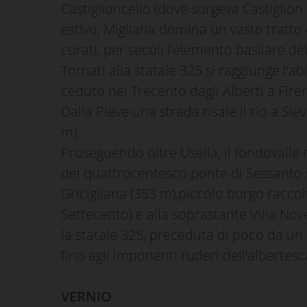
Castiglioncello (dove sorgeva Castiglion
estivo, Migliana domina un vasto tratto 
curati, per secoli l’elemento basilare de
Tornati alla statale 325 si raggiunge l’a
ceduto nel Trecento dagli Alberti a Fire
Dalla Pieve una strada risale il rio a S
m).
Proseguendo oltre Usella, il fondovalle m
del quattrocentesco ponte di Sessanto si
Gricigliana (353 m),piccolo borgo raccolt
Settecento) e alla soprastante Villa No
la statale 325, preceduta di poco da un 
fino agli imponenti ruderi dell’alberte
VERNIO