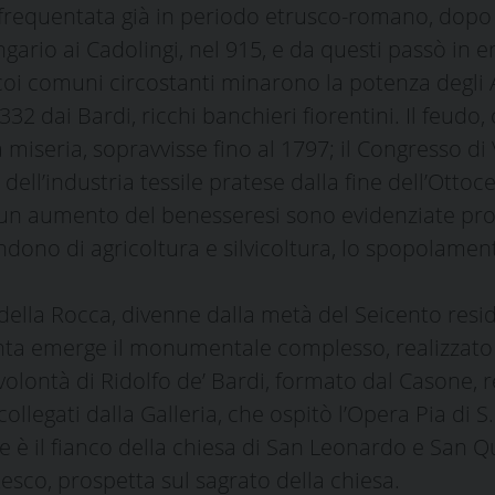
, frequentata già in periodo etrusco-romano, dopo 
ario ai Cadolingi, nel 915, e da questi passò in eredi
 coi comuni circostanti minarono la potenza degli 
332 dai Bardi, ricchi banchieri fiorentini. Il feud
 miseria, sopravvisse fino al 1797; il Congresso di
dell’industria tessile pratese dalla fine dell’Ott
un aumento del benesseresi sono evidenziate prof
dono di agricoltura e silvicoltura, lo spopolament
 della Rocca, divenne dalla metà del Seicento resid
nta emerge il monumentale complesso, realizzato 
 volontà di Ridolfo de’ Bardi, formato dal Casone, 
ollegati dalla Galleria, che ospitò l’Opera Pia di S.
 è il fianco della chiesa di San Leonardo e San Qu
esco, prospetta sul sagrato della chiesa.