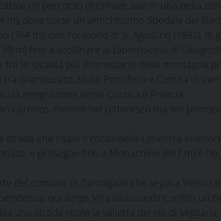
catale un percorso di crinale sale in una bella zo
34 m), dove sorse un antichissimo Spedale dei Bardi
no (764 m), con l’oratorio di S. Agostino (1932), d
39 m) fino a scollinare al tabernacolo di Gavigno(9
 tra le località più interessanti della montagna p
tra Granducato, Stato Pontificio e Contea di Verni
iccia emigrazione verso Corsica e Francia.
 San Lorenzo, mentre nel pittoresco nucleo principale
strada che risale il corso della Limentra inferiore
Donato, e prosegue fino a Monachino (697 m) e l’Ac
parte del comune di Cantagallo che separa Vernio da
pendenza; qui sorge Villa Guicciardini, entro un be
illa una strada risale la valletta del rio di Miglian