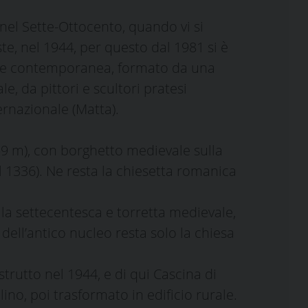
nel Sette-Ottocento, quando vi si
e, nel 1944, per questo dal 1981 si è
arte contemporanea, formato da una
e, da pittori e scultori pratesi
ternazionale (Matta).
559 m), con borghetto medievale sulla
el 1336). Ne resta la chiesetta romanica
lla settecentesca e torretta medievale,
dell’antico nucleo resta solo la chiesa
trutto nel 1944, e di qui Cascina di
no, poi trasformato in edificio rurale.