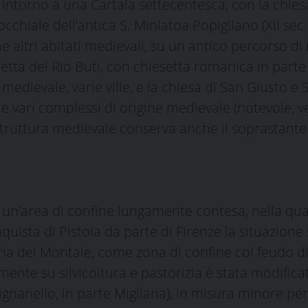
 intorno a una Cartaia settecentesca, con la chie
chiale dell’antica S. Miniatoa Popigliano (XII sec.)
altri abitati medievali, su un antico percorso di
letta del Rio Buti, con chiesetta romanica in parte
 medievale, varie ville, e la chiesa di San Giusto 
 e vari complessi di origine medievale (notevole, v
Struttura medievale conserva anche il soprastante 
uì un’area di confine lungamente contesa, nella qua
quista di Pistoia da parte di Firenze la situazione si 
ia del Montale, come zona di confine col feudo di 
nte su silvicoltura e pastorizia è stata modificat
mignanello, in parte Migliana), in misura minore per