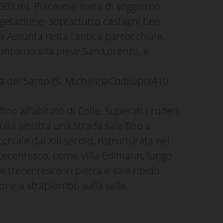
a(603 m). Piacevole meta di soggiorno
vegetazione- soprattutto castagni ben
ia Assunta resta l’antica parrocchiale.
e intorno alla pieve San Lorenzo, e
ca del Santo (S. Michele)aCodilupo(410
no all’abitato di Colle. Superati i ruderi
lla sinistra una strada sale fino a
hiale dal XIII secolo, ristrutturata nel
ettecentesco, come Villa Edlmann, lungo
e trecentesco in pietra e sale ripido
one a strapiombo sulla valle.