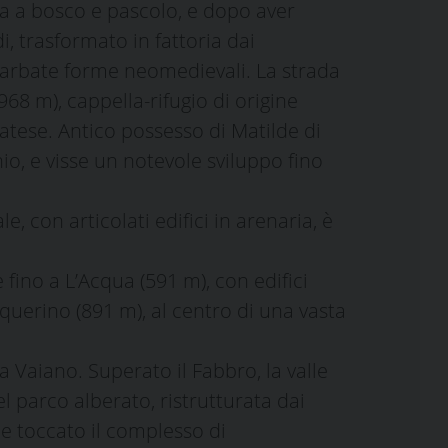
na a bosco e pascolo, e dopo aver
, trasformato in fattoria dai
i garbate forme neomedievali. La strada
68 m), cappella-rifugio di origine
ratese. Antico possesso di Matilde di
o, e visse un notevole sviluppo fino
, con articolati edifici in arenaria, è
 fino a L’Acqua (591 m), con edifici
querino (891 m), al centro di una vasta
 Vaiano. Superato il Fabbro, la valle
l parco alberato, ristrutturata dai
a, e toccato il complesso di