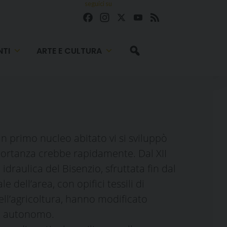
seguici su
Facebook
Instagram
X
YouTube
Feed
TI
ARTE E CULTURA
n primo nucleo abitato vi si sviluppò
importanza crebbe rapidamente. Dal XII
draulica del Bisenzio, sfruttata fin dal
 dell’area, con opifici tessili di
dell’agricoltura, hanno modificato
ne autonomo.