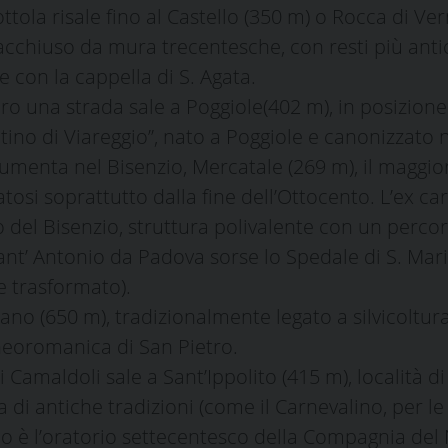
ttola risale fino al Castello (350 m) o Rocca di Ver
cchiuso da mura trecentesche, con resti più antich
e con la cappella di S. Agata.
ro una strada sale a Poggiole(402 m), in posizione
tino di Viareggio”, nato a Poggiole e canonizzato
iumenta nel Bisenzio, Mercatale (269 m), il maggio
tosi soprattutto dalla fine dell’Ottocento. L’ex c
del Bisenzio, struttura polivalente con un percors
ant’ Antonio da Padova sorse lo Spedale di S. Mari
 trasformato).
o (650 m), tradizionalmente legato a silvicoltura 
neoromanica di San Pietro.
Camaldoli sale a Sant’Ippolito (415 m), località di 
a di antiche tradizioni (come il Carnevalino, per le
ino è l’oratorio settecentesco della Compagnia del