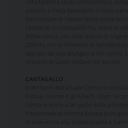
città-fabbrica tardo-ottocentesca, sorta
assunto a metà Novecento il titolo parroc
Del comune di Vaiano fanno parte anche 
Leonardo in Collina(350 m), sopra la val
fertile conca, con case sparse di origine
(293 m), con la chiesetta di San Martino
segnato da due allungati archi ciechi). 
chiesino di Santo Stefano (XII secolo).
CANTAGALLO
Il territorio dell’attuale Comune costit
Pistoia, Firenze e gli Alberti. Dopo la con
Comune entrò a far parte della potester
tradizionale economia basata principalme
le aree vicine alla statale (Usella e Car