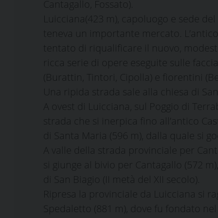
Cantagallo, Fossato).
Luicciana(423 m), capoluogo e sede del 
teneva un importante mercato. L’antico a
tentato di riqualificare il nuovo, mod
ricca serie di opere eseguite sulle faccia
(Burattin, Tintori, Cipolla) e fiorentini (
Una ripida strada sale alla chiesa di Sa
A ovest di Luicciana, sul Poggio di Terr
strada che si inerpica fino all’antico Ca
di Santa Maria (596 m), dalla quale si 
A valle della strada provinciale per Can
si giunge al bivio per Cantagallo (572 m
di San Biagio (II metà del XII secolo).
Ripresa la provinciale da Luicciana si r
Spedaletto (881 m), dove fu fondato nel 