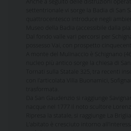
Anche a seguito delle distruzioni operate
settentrionale vi sorge la Badia di San 
quattrocentesco introduce negli ambient
Museo della Badia (accessibile dalla pia
Dal fondo valle vari percorsi per Schig
possesso Vai, con prospetto cinquecent
A monte del Mulinaccio è Schignano (460 m
nucleo più antico sorge la chiesa di San
Tornati sulla Statale 325, tra recenti ins
con l’articolata Villa Buonamici, Sofigna
trasformata.
Da San Gaudenzio si raggiunge Savignano
nacque nel 1777 il noto scultore Lorenzo
Ripresa la statale, si raggiunge La Bri
L’abitato è cresciuto intorno all’intere