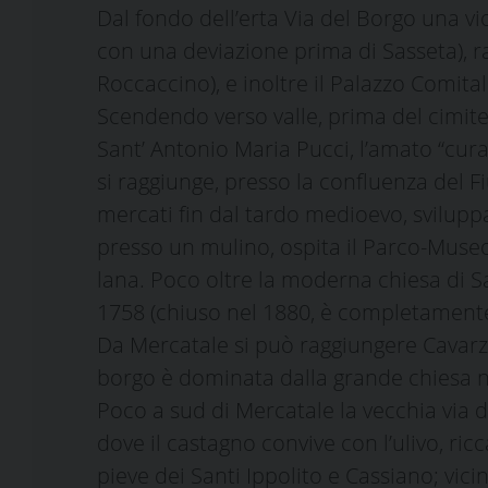
Dal fondo dell’erta Via del Borgo una vio
con una deviazione prima di Sasseta), ra
Roccaccino), e inoltre il Palazzo Comital
Scendendo verso valle, prima del cimite
Sant’ Antonio Maria Pucci, l’amato “cura
si raggiunge, presso la confluenza del F
mercati fin dal tardo medioevo, sviluppa
presso un mulino, ospita il Parco-Museo 
lana. Poco oltre la moderna chiesa di S
1758 (chiuso nel 1880, è completamente
Da Mercatale si può raggiungere Cavarzan
borgo è dominata dalla grande chiesa 
Poco a sud di Mercatale la vecchia via di 
dove il castagno convive con l’ulivo, ricc
pieve dei Santi Ippolito e Cassiano; vic