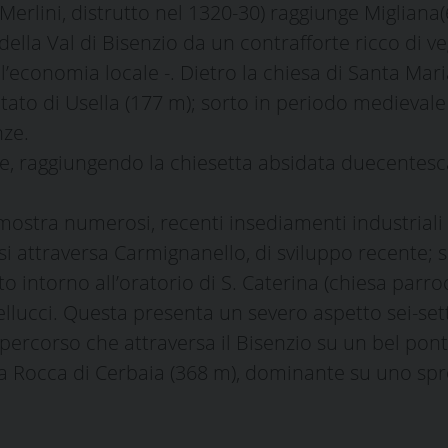
 Merlini, distrutto nel 1320-30) raggiunge Miglian
della Val di Bisenzio da un contrafforte ricco di 
ll’economia locale -. Dietro la chiesa di Santa Mar
bitato di Usella (177 m); sorto in periodo medieval
nze.
ieve, raggiungendo la chiesetta absidata duecentes
ostra numerosi, recenti insediamenti industriali fi
 attraversa Carmignanello, di sviluppo recente; su
o intorno all’oratorio di S. Caterina (chiesa parrocc
vellucci. Questa presenta un severo aspetto sei-s
percorso che attraversa il Bisenzio su un bel pont
sca Rocca di Cerbaia (368 m), dominante su uno spr