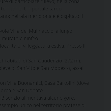
re di particolare rilievo; nella zona
territorio. Un portale tardo-
no; nell’ala meridionale è ospitato il
ole Villa del Mulinaccio, a lungo
o murato e ninfeo.
alità di villeggiatura estiva. Presso il
tichi abitati di San Gaudenzio (272 m),
 pieve di San Vito e San Modesto, assai
on Villa Buonamici, Casa Bartolini (dove
’Andrea e San Donato.
l Bisenzio alimentava alcune gore.
 esempio unico nel territorio pratese di