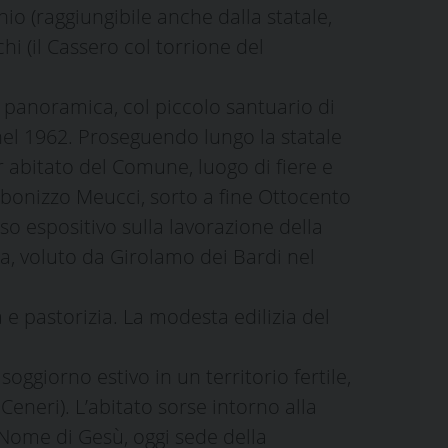
nio (raggiungibile anche dalla statale,
i (il Cassero col torrione del
 panoramica, col piccolo santuario di
 nel 1962. Proseguendo lungo la statale
r abitato del Comune, luogo di fiere e
arbonizzo Meucci, sorto a fine Ottocento
o espositivo sulla lavorazione della
a, voluto da Girolamo dei Bardi nel
e pastorizia. La modesta edilizia del
soggiorno estivo in un territorio fertile,
 Ceneri). L’abitato sorse intorno alla
 Nome di Gesù, oggi sede della