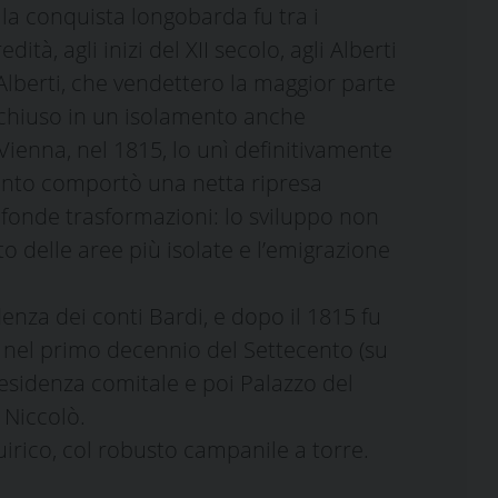
la conquista longobarda fu tra i
tà, agli inizi del XII secolo, agli Alberti
Alberti, che vendettero la maggior parte
o, chiuso in un isolamento anche
 Vienna, nel 1815, lo unì definitivamente
ocento comportò una netta ripresa
onde trasformazioni: lo sviluppo non
o delle aree più isolate e l’emigrazione
enza dei conti Bardi, e dopo il 1815 fu
nel primo decennio del Settecento (su
residenza comitale e poi Palazzo del
 Niccolò.
irico, col robusto campanile a torre.