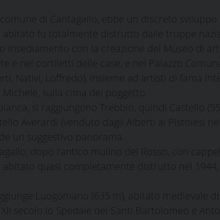
comune di Cantagallo, ebbe un discreto sviluppo 
bitato fu totalmente distrutto dalle truppe nazist
esto insediamento con la creazione del Museo di 
te e nei cortiletti delle case, e nel Palazzo Comunal
Berti, Nativi, Loffredo), insieme ad artisti di fama in
n Michele, sulla cima del poggetto.
abianca, si raggiungono Trebbio, quindi Castello (
stello Averardi (venduto dagli Alberti ai Pistoiesi n
gode un suggestivo panorama.
tagallo, dopo l’antico mulino del Rosso, con cappe
), abitato quasi completamente distrutto nel 1944; 
aggiunge Luogomano (635 m), abitato medievale dis
XII secolo lo Spedale dei Santi Bartolomeo e Antoli