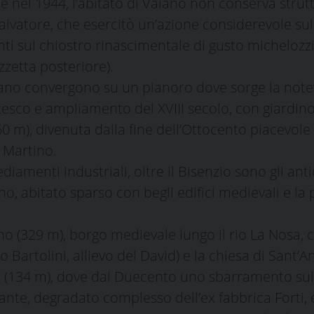
 nel 1944, l’abitato di Vaiano non conserva struttu
Salvatore, che esercitò un’azione considerevole sul 
i sul chiostro rinascimentale di gusto michelozzia
zzetta posteriore).
nano convergono su un pianoro dove sorge la notev
esco e ampliamento del XVIII secolo, con giardin
), divenuta dalla fine dell’Ottocento piacevole loc
 Martino.
ediamenti industriali, oltre il Bisenzio sono gli an
no, abitato sparso con begli edifici medievali e la
 (329 m), borgo medievale lungo il rio La Nosa, c
 Bartolini, allievo del David) e la chiesa di Sant
glia (134 m), dove dal Duecento uno sbarramento su
ssante, degradato complesso dell’ex fabbrica Forti,