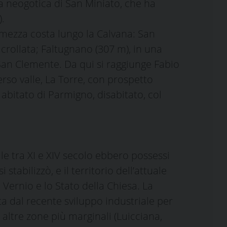
sa neogotica di San Miniato, che ha
.
 mezza costa lungo la Calvana: San
 crollata; Faltugnano (307 m), in una
e San Clemente. Da qui si raggiunge Fabio
erso valle, La Torre, con prospetto
abitato di Parmigno, disabitato, col
le tra XI e XIV secolo ebbero possessi
stabilizzò, e il territorio dell’attuale
Vernio e lo Stato della Chiesa. La
a dal recente sviluppo industriale per
 altre zone più marginali (Luicciana,