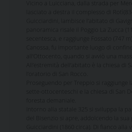
Vicino a Luicciana, dalla strada per Mer
lasciato a destra il complesso di Rotì(8
Guicciardini, lambisce l’abitato di Gavig
panoramica risale il Poggio La Zucca (11
secentesca, e raggiunge Fossato (747 m),
Canossa, fu importante luogo di confine 
all’Ottocento, quando si avviò una mass
All’estremità dell’abitato è la chiesa di
l’oratorio di San Rocco.
Proseguendo per Treppio si raggiunge la 
sette-ottocenteschi e la chiesa di San 
foresta demaniale.
Intorno alla statale 325 si sviluppa la 
del Bisenzio si apre, addolcendo la sua 
Guicciardini (1860 circa). Di fianco alla v