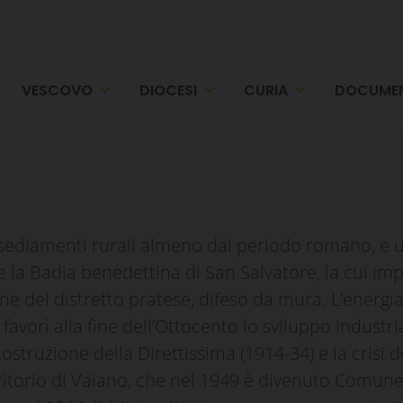
VESCOVO
DIOCESI
CURIA
DOCUMEN
nsediamenti rurali almeno dal periodo romano, e u
rse la Badia benedettina di San Salvatore, la cui 
 del distretto pratese, difeso da mura. L’energia i
vorì alla fine dell’Ottocento lo sviluppo industriale
costruzione della Direttissima (1914-34) e la crisi 
erritorio di Vaiano, che nel 1949 è divenuto Comu