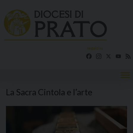
Skip
to
content
seguici su
Facebook
Instagram
X
YouT
La Sacra Cintola e l’arte