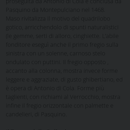
proseguita da Antonio di Cola e conclusa da
Pasquino da Montepulciano nel 1468.
Maso rivitalizza il motivo del quadrilobo
gotico, arricchendolo di spunti naturalistici
(le gemme, serti di alloro, cinghiette. L’abile
fonditore eseguì anche il primo fregio sulla
sinistra con un solenne, carnoso stelo
ondulato con puttini. Il fregio opposto ,
accanto alla colonna, mostra invece forme
leggere e aggraziate, di gusto ghibertiano, ed
è opera di Antonio di Cola. Forme più
taglienti, con richiami al Verrocchio, mostra
infine il fregio orizzontale con palmette e
candelieri, di Pasquino.