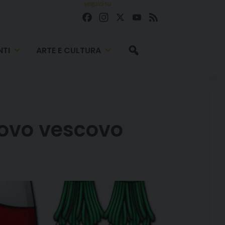
seguici su
Facebook
Instagram
X
YouTube
Feed
TI
ARTE E CULTURA
uovo vescovo