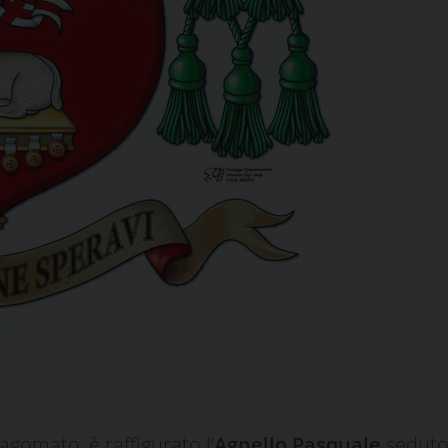
agomato, è raffigurato l’
Agnello Pasquale
seduto 