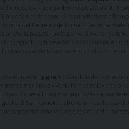
 di innocenza – spiega don Pifizzi, autore dell’ese
Giovanni, e ai due santi Giovanni Battista e Evange
a volontà del Padre e quello che il Padre ha rivelato a
a anche la passata professione di mons. Nerbini,
noltre l’Agnello richiama l’arte della lana ed è un c
Il coloro rosso dello sfondo è lo smalto – che per e
rappresentato un
giglio
, il più nobile dei fiori aral
riferimento mariano a «Maria Immacolata», titolo d
 di Prato, da secoli città mariana. Nella cappa dest
uello di San Romolo, patrono di Fiesole, sua dioce
due cappe richiama la luce e le virtù della purezza