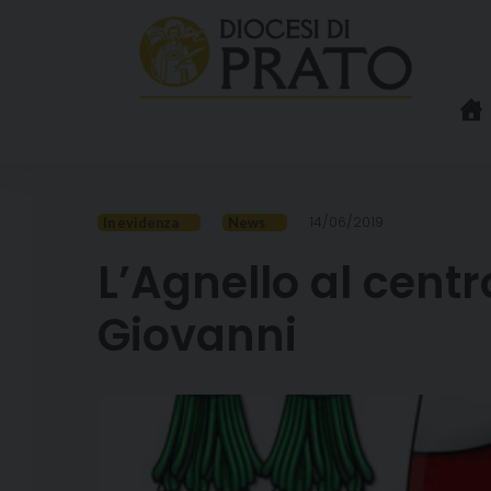
Skip
to
content
14/06/2019
In evidenza
News
L’Agnello al cent
Giovanni