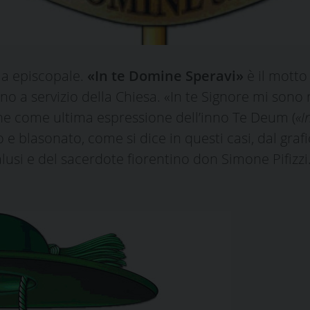
ma episcopale.
«In te Domine Speravi»
è il motto
o a servizio della Chiesa. «In te Signore mi sono r
che come ultima espressione dell’inno Te Deum (
«I
o e blasonato, come si dice in questi casi, dal gra
lusi e del sacerdote fiorentino don Simone Pifizzi