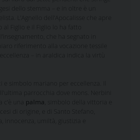
gesi dello stemma – e in oltre è un
lista. L’Agnello dell’Apocalisse che apre
l Figlio e il Figlio lo ha fatto
 l’insegnamento, che ha segnato in
hiaro riferimento alla vocazione tessile
ccellenza – in araldica indica la virtù
dici e simbolo mariano per eccellenza. Il
ell’ultima parrocchia dove mons. Nerbini
ra c’è una
palma
, simbolo della vittoria e
si di origine, e di Santo Stefano,
, innocenza, umiltà, giustizia e