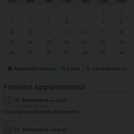
Lun
Mar
Mer
Gio
Ven
Sab
Dom
27
28
29
30
31
1
2
3
4
5
6
7
8
9
10
11
12
13
14
15
16
17
18
19
20
21
22
23
24
25
26
27
28
29
30
31
1
2
3
4
5
6
Agenda del Vescovo
Eventi
Vita della diocesi
Prossimi Appuntamenti
14
Settembre
ore 18:00
Vita della diocesi
Consiglio pastorale diocesano
22
Settembre
ore 21:00