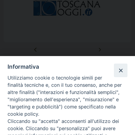
Informativa
Utilizziamo cookie o tecnologie simili per
finalità tecniche e, con il tuo consenso, anche per
altre finalità ("interazioni e funzionalità semplici",
"miglioramento dell'esperienza", "misurazione" e
"targeting e pubblicità") come specificato nella
Piazza Duomo 48 - 59100 Prato
cookie policy.
Tel. 0574-39259 - fax 0574-930623
Cliccando su "accetta" acconsenti all'utilizzo dei
curia@diocesiprato.it
cookie. Cliccando su "personalizza" puoi avere