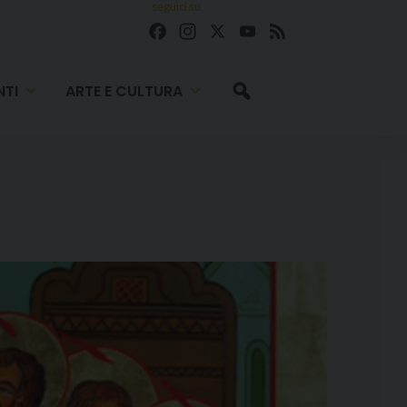
seguici su
Facebook
Instagram
X
YouTube
Feed
TI
ARTE E CULTURA