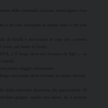
entanti delle comunità cristiane mantengono viva
e ci ha visti impegnati in questo anno e che non
ità di fratelli e raccontano le cose che i sommi
 di Gesù, nel nome di Gesù).
RNITÀ, è il luogo dove noi viviamo da figli…. se
fratelli.
loro primo viaggio missionario.
uogo necessario dove viviamo la nostra identità.
ello della comunità diocesana che parrocchiale. Si
icolare gruppo, quella sera stessa, ha il proprio