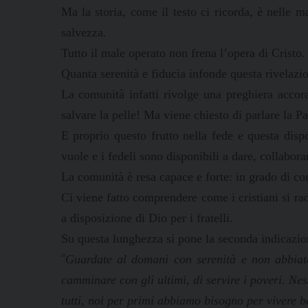
Ma la storia, come il testo ci ricorda, è nelle 
salvezza.
Tutto il male operato non frena l’opera di Cristo.
Quanta serenità e fiducia infonde questa rivelaz
La comunità infatti rivolge una preghiera accorat
salvare la pelle! Ma viene chiesto di parlare la P
E proprio questo frutto nella fede e questa disp
vuole e i fedeli sono disponibili a dare, collabor
La comunità è resa capace e forte: in grado di com
Ci viene fatto comprendere come i cristiani si r
a disposizione di Dio per i fratelli.
Su questa lunghezza si pone la seconda indicazio
“
Guardate al domani con serenità e non abbiate 
camminare con gli ultimi, di servire i poveri. Ne
tutti, noi per primi abbiamo bisogno per vivere be