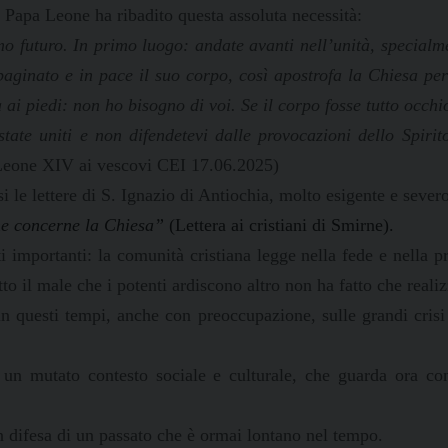
i Papa Leone ha ribadito questa assoluta necessità:
simo futuro. In primo luogo: andate avanti nell’unità, specia
ginato e in pace il suo corpo, così apostrofa la Chiesa per
ai piedi: non ho bisogno di voi. Se il corpo fosse tutto occhio
ate uniti e non difendetevi dalle provocazioni dello Spirito
eone XIV ai vescovi CEI 17.06.2025)
si le lettere di S. Ignazio di Antiochia, molto esigente e sever
he concerne la Chiesa”
(Lettera ai cristiani di Smirne).
nti importanti: la comunità cristiana legge nella fede e nella
tto il male che i potenti ardiscono altro non ha fatto che real
in questi tempi, anche con preoccupazione, sulle grandi crisi 
 un mutato contesto sociale e culturale, che guarda ora con
n difesa di un passato che è ormai lontano nel tempo.