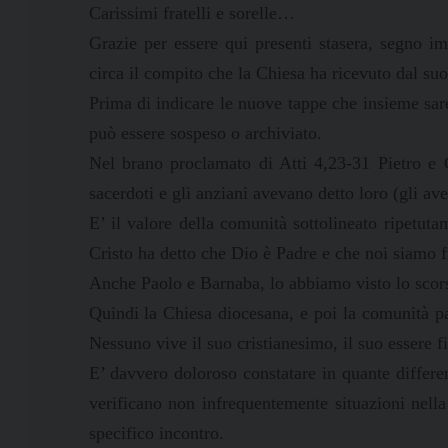
Carissimi fratelli e sorelle…
Grazie per essere qui presenti stasera, segno i
circa il compito che la Chiesa ha ricevuto dal suo
Prima di indicare le nuove tappe che insieme sa
può essere sospeso o archiviato.
Nel brano proclamato di Atti 4,23-31 Pietro e G
sacerdoti e gli anziani avevano detto loro (gli av
E’ il valore della comunità sottolineato ripetu
Cristo ha detto che Dio è Padre e che noi siamo f
Anche Paolo e Barnaba, lo abbiamo visto lo scors
Quindi la Chiesa diocesana, e poi la comunità
Nessuno vive il suo cristianesimo, il suo essere fi
E’ davvero doloroso constatare in quante differen
verificano non infrequentemente situazioni nella
specifico incontro.