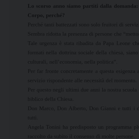
Lo scorso anno siamo partiti dalla domanda: 
Corpo, perché?
Perché tanti battezzati sono solo fruitori di serviz
Sembra ridotta la presenza di persone che “mettono
Tale urgenza è stata ribadita da Papa Leone ch
formati nella dottrina sociale della chiesa, sian
culturali, nell’economia, nella politica”.
Per far fronte concretamente a questa esigenza a
servizio rispondente alle necessità del momento.
Per questo negli ultimi due anni la nostra scuola d
biblico della Chiesa.
Don Marco, Don Alberto, Don Gianni e tutti i do
tutti.
Angela Tonini ha predisposto un programma pluri
raccolto da subito il consenso di molte persone.