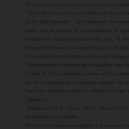
Nel suo primo incontro con tutti i vescovi italian
“
Vorrei lasciarvi alcune esortazioni per il pros
scrive Sant’Agostino – «per mantenere ben compa
mano: non ho bisogno di te; o similmente la testa 
l’odorato?» (Esposizione sul Salmo 130, 6). Rest
processi decisionali e nei modi di agire.”
(Papa L
Chi nutrisse ulteriori dubbi e riserve può rilegger
“
Nessuno senza il vescovo faccia qualche cosa c
Il testo di Atti proclamato presenta altri tre spu
sterile recriminazione e lamentela, capisce che tu
Carissimi, abbiamo sofferto e riflettuto insieme 
ingiustizie.
Abbiamo colto le fatiche che la chiesa vive in
all’impegno dei cristiani.
Non pochi si sentono scoraggiati e si arroccano i