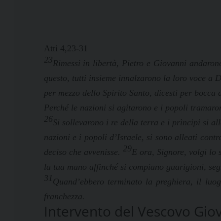
Atti 4,23-31
23
Rimessi in libertà, Pietro e Giovanni andarono
questo, tutti insieme innalzarono la loro voce a Di
per mezzo dello Spirito Santo, dicesti per bocca 
Perché le nazioni si agitarono e i popoli tramar
26
Si sollevarono i re della terra e i prìncipi si 
nazioni e i popoli d’Israele, si sono alleati cont
29
deciso che avvenisse.
E ora, Signore, volgi lo 
la tua mano affinché si compiano guarigioni, seg
31
Quand’ebbero terminato la preghiera, il luog
franchezza.
Intervento del Vescovo Gio