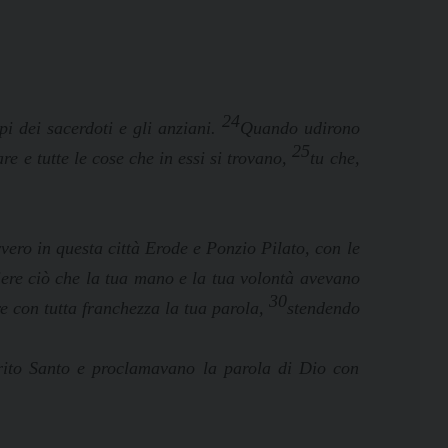
24
pi dei sacerdoti e gli anziani.
Quando udirono
25
re e tutte le cose che in essi si trovano,
tu che,
vero in questa città Erode e Ponzio Pilato, con le
ere ciò che la tua mano e la tua volontà avevano
30
re con tutta franchezza la tua parola,
stendendo
irito Santo e proclamavano la parola di Dio con