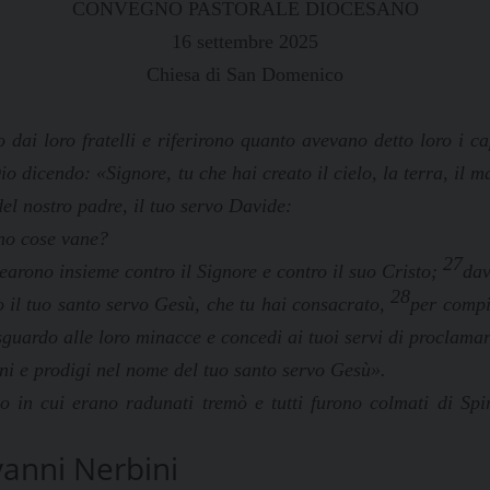
CONVEGNO PASTORALE DIOCESANO
16 settembre 2025
Chiesa di San Domenico
 dai loro fratelli e riferirono quanto avevano detto loro i ca
o dicendo: «Signore, tu che hai creato il cielo, la terra, il ma
del nostro padre, il tuo servo Davide:
ono cose vane?
27
allearono insieme contro il Signore e contro il suo Cristo;
dav
28
ro il tuo santo servo Gesù, che tu hai consacrato,
per compi
sguardo alle loro minacce e concedi ai tuoi servi di proclama
ni e prodigi nel nome del tuo santo servo Gesù».
o in cui erano radunati tremò e tutti furono colmati di Sp
vanni Nerbini