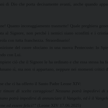
mani di Dio che porta decisamente avanti, anche quando appar
ione! Quanto incoraggiamento trasmette! Quale preghiera gene
a al Signore, non perché i nemici siano sconfitti e i cristian
arola con tutta franchezza. Straordinario!
osizione del cuore sfociano in una nuova Pentecoste: lo Spi
ando con Lui.
piere ciò che il Signore le ha ordinato e che essa stessa ha fa
adunano sì, ma non si appartano, neppure nei momenti critici d
ne che ci ha offerto il Santo Padre Leone XIV:
timore di scelte coraggiose! Nessuno potrà impedirvi di sta
ssuno potrà impedirvi di annunciare il Vangelo, ed è il Vangel
ne ed essere felici!”
(Leone XIV 17.06.2025)