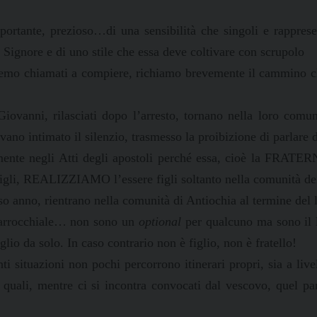
mportante, prezioso…di una sensibilità che singoli e rappres
 Signore e di uno stile che essa deve coltivare con scrupolo
remo chiamati a compiere, richiamo brevemente il cammino ch
iovanni, rilasciati dopo l’arresto, tornano nella loro comun
evano intimato il silenzio, trasmesso la proibizione di parlare
tamente negli Atti degli apostoli perché essa, cioè la FRATE
igli, REALIZZIAMO l’essere figli soltanto nella comunità dei 
o anno, rientrano nella comunità di Antiochia al termine del 
 parrocchiale… non sono un
optional
per qualcuno ma sono il l
glio da solo. In caso contrario non è figlio, non è fratello!
ti situazioni non pochi percorrono itinerari propri, sia a liv
 quali, mentre ci si incontra convocati dal vescovo, quel part