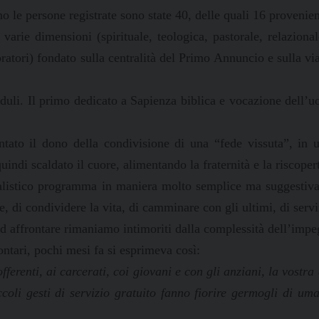
nno le persone registrate sono state 40, delle quali 16 provenie
 varie dimensioni (spirituale, teologica, pastorale, relaziona
ratori) fondato sulla centralità del Primo Annuncio e sulla via 
duli. Il primo dedicato a Sapienza biblica e vocazione dell’uo
ato il dono della condivisione di una “fede vissuta”, in u
ndi scaldato il cuore, alimentando la fraternità e la riscopert
istico programma in maniera molto semplice ma suggestiva e 
e, di condividere la vita, di camminare con gli ultimi, di servi
 ad affrontare rimaniamo intimoriti dalla complessità dell’impe
ontari, pochi mesi fa si esprimeva così:
fferenti, ai carcerati, coi giovani e con gli anziani, la vostr
piccoli gesti di servizio gratuito fanno fiorire germogli di 