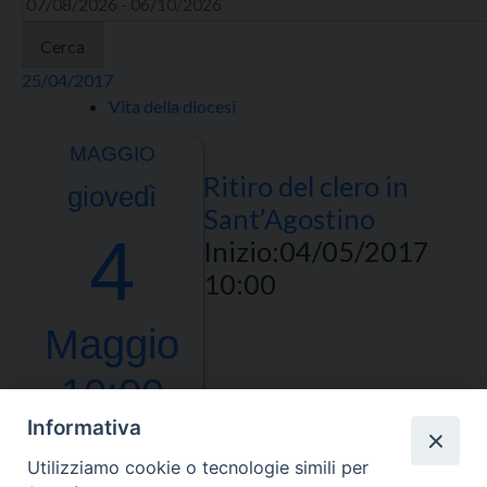
Cerca
25/04/2017
Vita della diocesi
Ritiro del clero in
giovedì
Sant’Agostino
4
Inizio:
04/05/2017
10:00
Maggio
10:00
Informativa
Utilizziamo cookie o tecnologie simili per