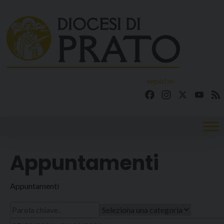
Skip
to
content
seguici su
Facebook
Instagram
X
YouT
Appuntamenti
Appuntamenti