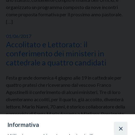
organizzato un programma composto da nove incontri
come proposta formativa per il prossimo anno pastorale.
[…]
01/06/2017
Accolitato e Lettorato: il
conferimento dei ministeri in
cattedrale a quattro candidati
Festa grande domenica 4 giugno alle 19 in cattedrale per
quattro pratesi che riceveranno dal vescovo Franco
Agostinelli il conferimento di alcuni ministeri. Tre di loro
diventeranno accoliti, per il quarto, già accolito, diventerà
lettore. Mario Nanni, 70 anni, è storico collaboratore della
parrocchia di Santa Maria Assunta a Migliana. Pensionato,
ha lavorato nel settore […]
Informativa