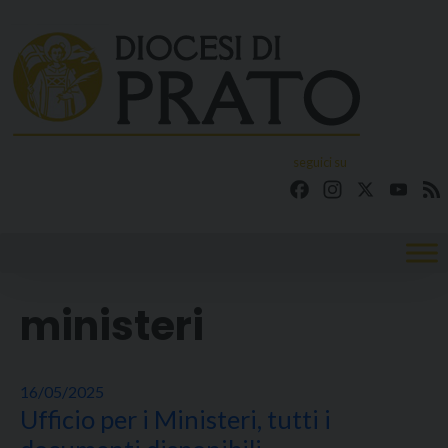
Skip
to
content
seguici su
Facebook
Instagram
X
YouT
ministeri
16/05/2025
Ufficio per i Ministeri, tutti i