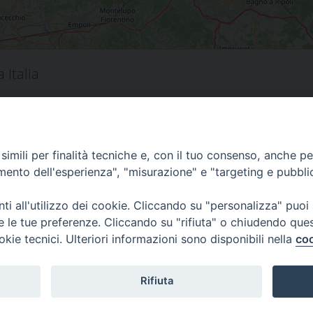
 Italia
i
imili per finalità tecniche e, con il tuo consenso, anche per 
amento dell'esperienza", "misurazione" e "targeting e pubbli
i all'utilizzo dei cookie. Cliccando su "personalizza" puoi
s
00 Prato
re le tue preferenze. Cliccando su "rifiuta" o chiudendo que
 0574-930623
okie tecnici. Ulteriori informazioni sono disponibili nella
coo
Rifiuta
Copyright © 2020 /2026 ----- Diocesi di Prato