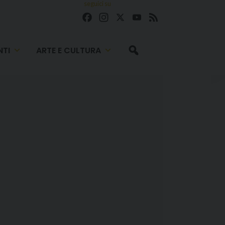
seguici su
Facebook
Instagram
X
YouTube
Feed
TI
ARTE E CULTURA