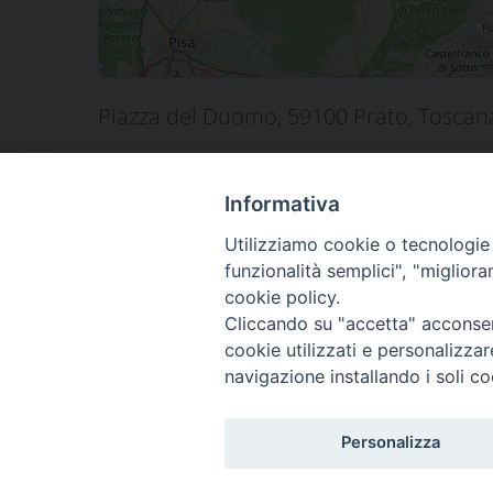
Piazza del Duomo, 59100 Prato, Toscana
condividi su
Facebook
X
LinkedIn
Pinterest
Email
Condivid
Informativa
Utilizziamo cookie o tecnologie s
funzionalità semplici", "miglior
cookie policy.
Cliccando su "accetta" acconsent
Piazza Duomo 48 - 591
cookie utilizzati e personalizza
Tel. 0574-39259 - fax
navigazione installando i soli co
curia@diocesiprato.it
Personalizza