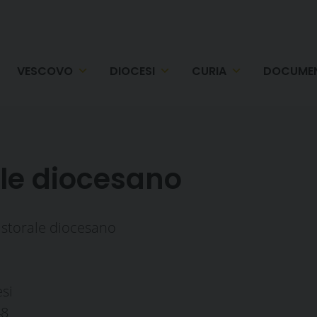
VESCOVO
DIOCESI
CURIA
DOCUMEN
ale diocesano
astorale diocesano
esi
48