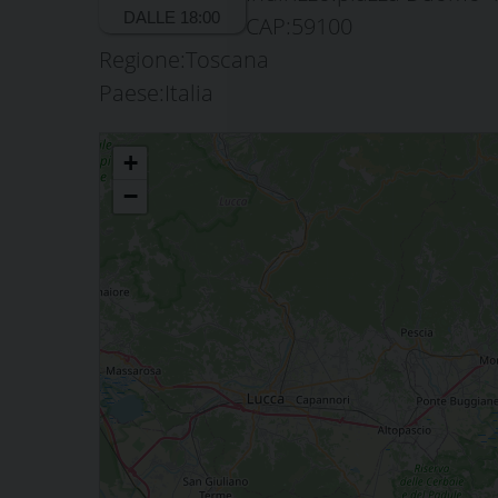
CAP:
59100
Regione:
Toscana
Paese:
Italia
Consiglio pastorale diocesano
+
−