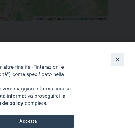
Leaflet
| Map data ©
OpenStreetMap
contributors
altre finalità ("interazioni e
cità") come specificato nella
 avere maggiori informazioni sui
eguici su
sta informativa proseguirai la
kie policy
completa.
Facebook
Instagram
X
YouTube
Feed
Accetta
Preferenze Cookie