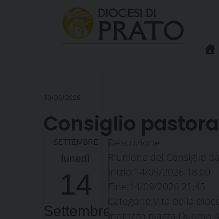
Skip
to
content
30/06/2026
Consiglio pastor
Descrizione:
Riunione del Consiglio p
lunedì
Inizio:
14/09/2026 18:00
14
Fine:
14/09/2026 21:45
Categorie:
Vita della dioc
Settembre
Indirizzo:
piazza Duomo 