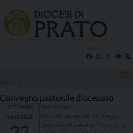
Skip
to
content
seguici su
Facebook
Instagram
X
YouT
07/09/2021
Convegno pastorale diocesano
Descrizione:
Seconda serata del Convegno
mercoledì
pastorale diocesano. L’incontro,
22