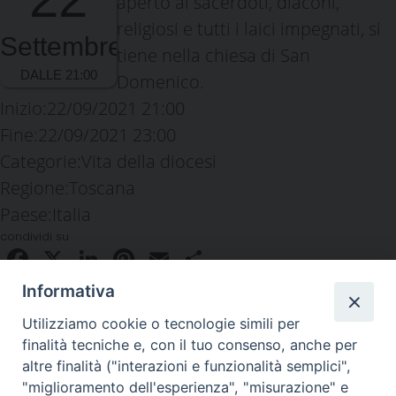
aperto ai sacerdoti, diaconi,
religiosi e tutti i laici impegnati, si
Settembre
tiene nella chiesa di San
Domenico.
Inizio:
22/09/2021 21:00
Fine:
22/09/2021 23:00
Categorie:
Vita della diocesi
Regione:
Toscana
Paese:
Italia
condividi su
Facebook
X
LinkedIn
Pinterest
Email
Condividi
Informativa
Utilizziamo cookie o tecnologie simili per
finalità tecniche e, con il tuo consenso, anche per
altre finalità ("interazioni e funzionalità semplici",
"miglioramento dell'esperienza", "misurazione" e