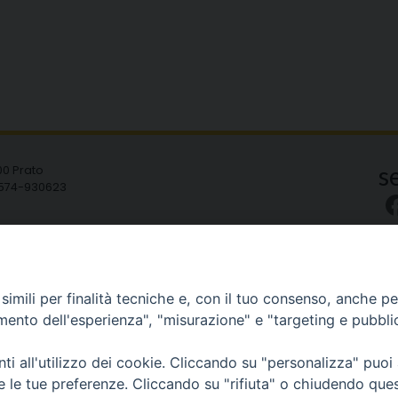
i
s
00 Prato
 0574-930623
Copyright © 2020 /2026 ----- Diocesi di Prato
imili per finalità tecniche e, con il tuo consenso, anche per 
amento dell'esperienza", "misurazione" e "targeting e pubbli
i all'utilizzo dei cookie. Cliccando su "personalizza" puoi
re le tue preferenze. Cliccando su "rifiuta" o chiudendo que