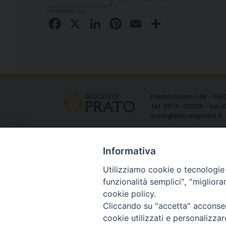
condividi su
Facebook
X
LinkedIn
Pinterest
Email
Condivid
Piazza Duomo 48 - 591
Tel. 0574-39259 - fax
curia@diocesiprato.it
Informativa
Utilizziamo cookie o tecnologie s
funzionalità semplici", "miglior
cookie policy.
Cliccando su "accetta" acconsent
cookie utilizzati e personalizza