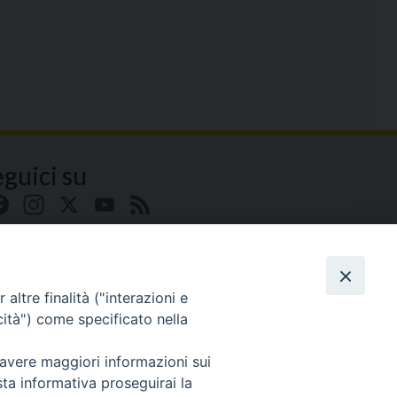
eguici su
Facebook
Instagram
X
YouTube
Feed
altre finalità ("interazioni e
cità") come specificato nella
 avere maggiori informazioni sui
sta informativa proseguirai la