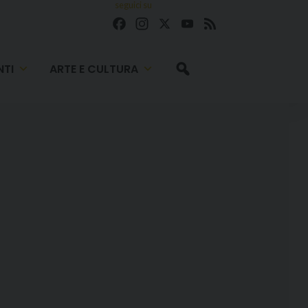
seguici su
Facebook
Instagram
X
YouTube
Feed
TI
ARTE E CULTURA