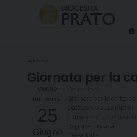
Skip
to
content
14/10/2022
Giornata per la c
Descrizione:
Giornata per la carità del
domenica
Data:
25/06/2023
(tutto il
25
Categorie:
Vita della dioc
Regione:
Toscana
Giugno
Paese:
Italia