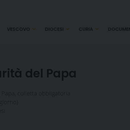
VESCOVO
DIOCESI
CURIA
DOCUMEN
arità del Papa
 Papa, colletta obbligatoria
 giorno)
esi