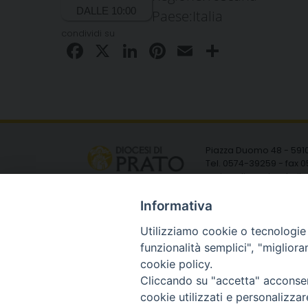
Paese:
Italia
condividi su
Facebook
X
LinkedIn
Pinterest
Email
Condivid
Piazza Duomo 48 - 591
Tel. 0574-39259 - fax
curia@diocesiprato.it
Informativa
Utilizziamo cookie o tecnologie s
funzionalità semplici", "miglior
cookie policy.
Cliccando su "accetta" acconsent
cookie utilizzati e personalizza