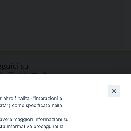
eguici su
Facebook
Instagram
X
YouTube
Feed
altre finalità ("interazioni e
cità") come specificato nella
 avere maggiori informazioni sui
sta informativa proseguirai la