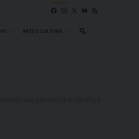
seguici su
Facebook
Instagram
X
YouTube
Feed
TI
ARTE E CULTURA
o Franco alla parrocchia di San Pio X