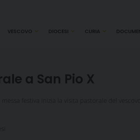
VESCOVO
DIOCESI
CURIA
DOCUMEN
rale a San Pio X
 messa festiva inizia la visita pastorale del vescov
esi