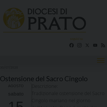
Skip
to
content
seguici su
Facebook
Instagram
X
YouT
30/07/2020
Ostensione del Sacro Cingolo
Descrizione:
Tradizionale ostensione del Sacro
sabato
Cingolo mariano nel giorno
15