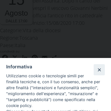
dell’Assunta. Dopo il canto dei
vespri il vescovo Giovanni Nerbini
Agosto
officia l’antico rito in cattedrale
Inizio:
15/08/2020 17:00
Categorie:
Vita della diocesi
Regione:
Toscana
Paese:
Italia
condividi su
Facebook
X
LinkedIn
Pinterest
Email
Condividi
Informativa
Utilizziamo cookie o tecnologie simili per
finalità tecniche e, con il tuo consenso, anche per
altre finalità ("interazioni e funzionalità semplici",
"miglioramento dell'esperienza", "misurazione" e
"targeting e pubblicità") come specificato nella
Piazza Duomo 48 - 59100 Prato
cookie policy.
Tel. 0574-39259 - fax 0574-930623