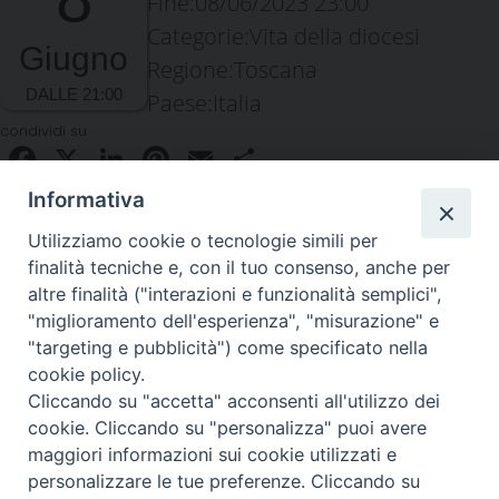
Fine:
08/06/2023 23:00
Categorie:
Vita della diocesi
Giugno
Regione:
Toscana
Paese:
Italia
condividi su
Facebook
X
LinkedIn
Pinterest
Email
Condividi
Informativa
Utilizziamo cookie o tecnologie simili per
finalità tecniche e, con il tuo consenso, anche per
altre finalità ("interazioni e funzionalità semplici",
"miglioramento dell'esperienza", "misurazione" e
"targeting e pubblicità") come specificato nella
Piazza Duomo 48 - 59100 Prato
cookie policy.
Tel. 0574-39259 - fax 0574-930623
Cliccando su "accetta" acconsenti all'utilizzo dei
curia@diocesiprato.it
cookie. Cliccando su "personalizza" puoi avere
maggiori informazioni sui cookie utilizzati e
seguici su
personalizzare le tue preferenze. Cliccando su
Facebook
Instagram
X
YouTube
Feed