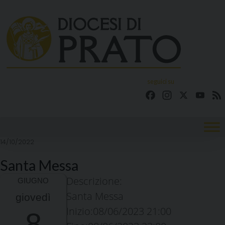
Skip
to
content
seguici su
Facebook
Instagram
X
YouT
14/10/2022
Santa Messa
Descrizione:
Santa Messa
giovedì
Inizio:
08/06/2023 21:00
8