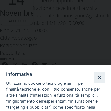
numerosi appuntamenti. La
frazione riceve infatti la visita
Novembre
pastorale di monsignor Agostinelli.
Inizio:
14/11/2015 00:00
Fine:
21/11/2015 00:00
Città:
Abbateggio
Regione:
Abruzzo
Paese:
Italia
condividi su
Facebook
X
LinkedIn
Pinterest
Email
Condividi
Informativa
Utilizziamo cookie o tecnologie simili per
finalità tecniche e, con il tuo consenso, anche per
altre finalità ("interazioni e funzionalità semplici",
"miglioramento dell'esperienza", "misurazione" e
"targeting e pubblicità") come specificato nella
Piazza Duomo 48 - 59100 Prato