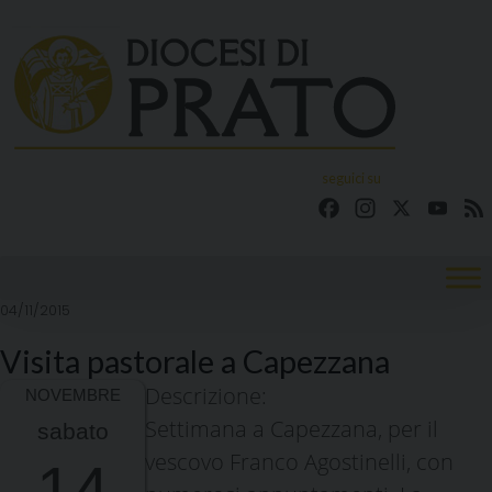
Skip
to
content
seguici su
Facebook
Instagram
X
YouT
04/11/2015
Visita pastorale a Capezzana
Descrizione:
Settimana a Capezzana, per il
sabato
vescovo Franco Agostinelli, con
14