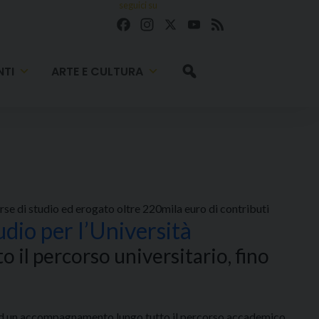
seguici su
Facebook
Instagram
X
YouTube
Feed
TI
ARTE E CULTURA
se di studio ed erogato oltre 220mila euro di contributi
udio per l’Università
 il percorso universitario, fino
zie ad un accompagnamento lungo tutto il percorso accademico.