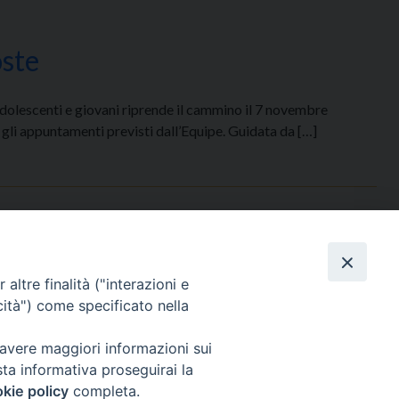
oste
 adolescenti e giovani riprende il cammino il 7 novembre
 gli appuntamenti previsti dall’Equipe. Guidata da […]
altre finalità ("interazioni e
cità") come specificato nella
 avere maggiori informazioni sui
eguici su
sta informativa proseguirai la
kie policy
completa.