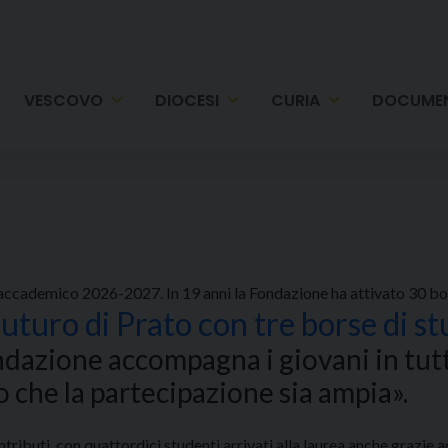
VESCOVO
DIOCESI
CURIA
DOCUMEN
 accademico 2026-2027. In 19 anni la Fondazione ha attivato 30 bor
uturo di Prato con tre borse di st
dazione accompagna i giovani in tutto
o che la partecipazione sia ampia».
ontributi, con quattordici studenti arrivati alla laurea anche gra