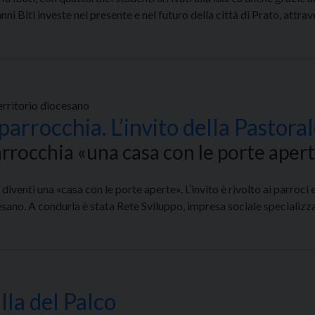
i Biti investe nel presente e nel futuro della città di Prato, attrav
territorio diocesano
 parrocchia. L’invito della Pastora
parrocchia «una casa con le porte aper
 diventi una «casa con le porte aperte». L’invito è rivolto ai parroci 
esano. A condurla è stata Rete Sviluppo, impresa sociale specializzat
lla del Palco