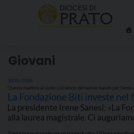
Skip
to
content
Giovani
30/05/2026
Questa mattina al Liceo Livi lancio del nuovo bando per l’anno
La Fondazione Biti investe nel f
La presidente Irene Sanesi: «La Fon
alla laurea magistrale. Ci auguriam
Trenta borse di studio per un totale di oltre 220mila euro di c