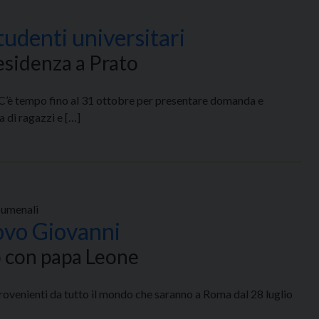
tudenti universitari
residenza a Prato
i. C’è tempo fino al 31 ottobre per presentare domanda e
a di ragazzi e […]
ecumenali
covo Giovanni
o con papa Leone
provenienti da tutto il mondo che saranno a Roma dal 28 luglio