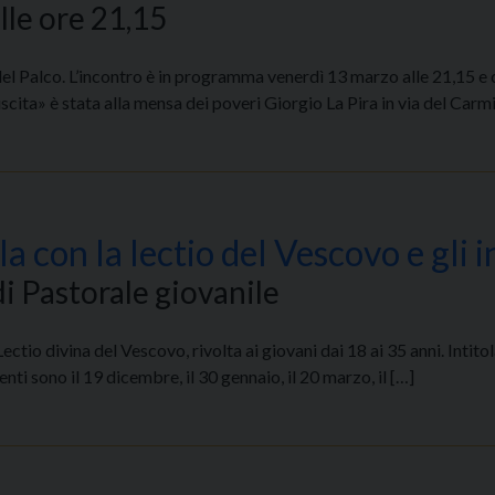
le ore 21,15
el Palco. L’incontro è in programma venerdì 13 marzo alle 21,15 e c
«uscita» è stata alla mensa dei poveri Giorgio La Pira in via del Car
a con la lectio del Vescovo e gli i
i Pastorale giovanile
tio divina del Vescovo, rivolta ai giovani dai 18 ai 35 anni. Intitola
ti sono il 19 dicembre, il 30 gennaio, il 20 marzo, il […]