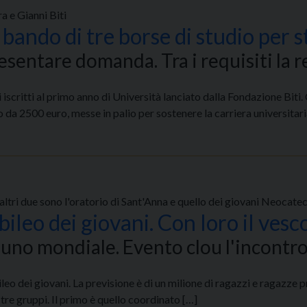
a e Gianni Biti
 bando di tre borse di studio per s
esentare domanda. Tra i requisiti la 
 iscritti al primo anno di Università lanciato dalla Fondazione Bit
io da 2500 euro, messe in palio per sostenere la carriera universitari
i altri due sono l'oratorio di Sant'Anna e quello dei giovani Neocat
bileo dei giovani. Con loro il ves
aduno mondiale. Evento clou l'incontr
leo dei giovani. La previsione è di un milione di ragazzi e ragazze 
 tre gruppi. Il primo è quello coordinato […]