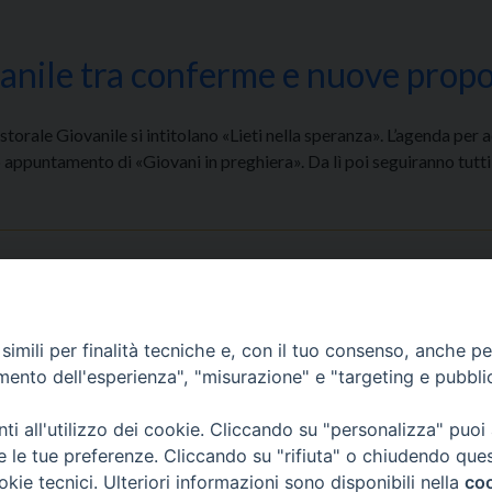
ovanile tra conferme e nuove prop
storale Giovanile si intitolano «Lieti nella speranza». L’agenda per
o appuntamento di «Giovani in preghiera». Da lì poi seguiranno tutti
1
2
3
4
»
imili per finalità tecniche e, con il tuo consenso, anche per 
amento dell'esperienza", "misurazione" e "targeting e pubbli
i all'utilizzo dei cookie. Cliccando su "personalizza" puoi
s
00 Prato
re le tue preferenze. Cliccando su "rifiuta" o chiudendo que
 0574-930623
okie tecnici. Ulteriori informazioni sono disponibili nella
coo