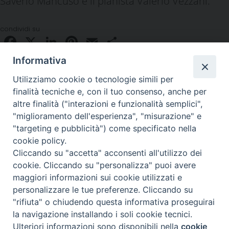
Saverio Mancuso e il pianista Valerio Vezzani.
condividi su
Facebook
X
LinkedIn
Pinterest
Email
Condividi
Informativa
Utilizziamo cookie o tecnologie simili per
finalità tecniche e, con il tuo consenso, anche per
altre finalità ("interazioni e funzionalità semplici",
"miglioramento dell'esperienza", "misurazione" e
"targeting e pubblicità") come specificato nella
Piazza Duomo 48 - 59100 Prato
cookie policy.
Tel. 0574-39259 - fax 0574-930623
Cliccando su "accetta" acconsenti all'utilizzo dei
curia@diocesiprato.it
cookie. Cliccando su "personalizza" puoi avere
maggiori informazioni sui cookie utilizzati e
seguici su
personalizzare le tue preferenze. Cliccando su
Facebook
Instagram
X
YouTube
Feed
"rifiuta" o chiudendo questa informativa proseguirai
la navigazione installando i soli cookie tecnici.
Ulteriori informazioni sono disponibili nella
cookie
Copyright © 2020 /2026 ----- Diocesi di Prato
Preferenze Cookie