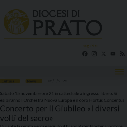
Skip
to
content
seguici su
Facebook
Instagram
X
YouT
05/11/2025
Cultura
News
Sabato 15 novembre ore 21 in cattedrale a ingresso libero. Si
esibiranno l'Orchestra Nuova Europa e il coro Hortus Concentus
Concerto per il Giubileo «I diversi
volti del sacro»
Durante la serata verrà eseguito il brano Pater Noster, vincitore