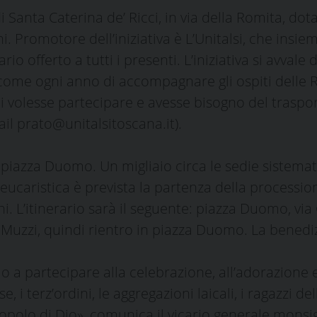
i Santa Caterina de’ Ricci, in via della Romita, dot
 Promotore dell’iniziativa è L’Unitalsi, che insi
offerto a tutti i presenti. L’iniziativa si avvale 
 come ogni anno di accompagnare gli ospiti delle Rs
 volesse partecipare e avesse bisogno del trasport
l prato@unitalsitoscana.it).
n piazza Duomo. Un migliaio circa le sedie sistemat
ucaristica è prevista la partenza della processione
. L’itinerario sarà il seguente: piazza Duomo, via Ga
 Muzzi, quindi rientro in piazza Duomo. La benediz
a partecipare alla celebrazione, all’adorazione e 
giose, i terz’ordini, le aggregazioni laicali, i ragazz
l popolo di Dio», comunica il vicario generale mons