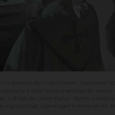
re la solennità del Corpus Domini. Quest’anno l’a
 celebrazione della messa presieduta dal vescovo 
er le strade del centro storico. Mentre la mattina
ono impossibilitati a partecipare in orario serale.