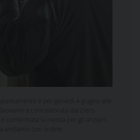
ppuntamento è per giovedì 4 giugno alle
Giovanni e concelebrata dal clero
 è confermata la messa per gli anziani,
 Ma andiamo con ordine.