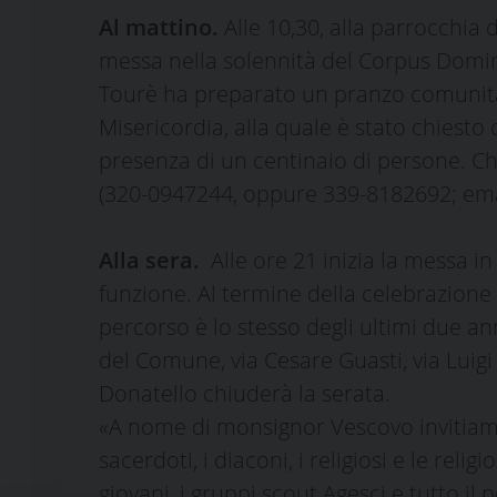
Al mattino.
Alle 10,30, alla parrocchia d
messa nella solennità del Corpus Domini.
Tourè ha preparato un pranzo comunitario 
Misericordia, alla quale è stato chiesto
presenza di un centinaio di persone. Chi
(320-0947244, oppure 339-8182692; emai
Alla sera.
Alle ore 21 inizia la messa i
funzione. Al termine della celebrazione e
percorso è lo stesso degli ultimi due anni
del Comune, via Cesare Guasti, via Luigi
Donatello chiuderà la serata.
«A nome di monsignor Vescovo invitiamo 
sacerdoti, i diaconi, i religiosi e le reli
giovani, i gruppi scout Agesci e tutto i