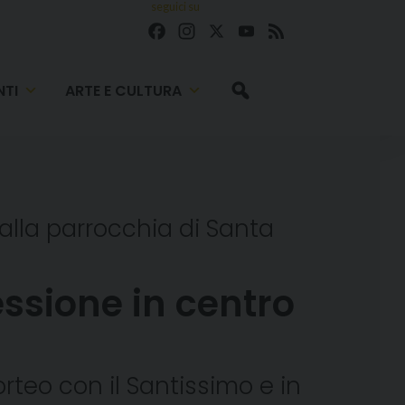
seguici su
Facebook
Instagram
X
YouTube
Feed
TI
ARTE E CULTURA
 alla parrocchia di Santa
ssione in centro
orteo con il Santissimo e in