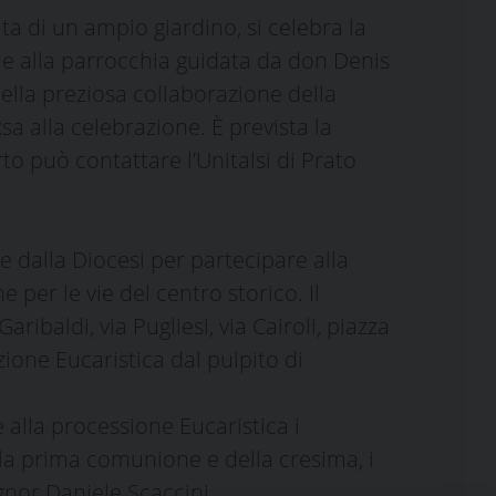
ata di un ampio giardino, si celebra la
eme alla parrocchia guidata da don Denis
della preziosa collaborazione della
a alla celebrazione. È prevista la
o può contattare l’Unitalsi di Prato
e dalla Diocesi per partecipare alla
 per le vie del centro storico. Il
ribaldi, via Pugliesi, via Cairoli, piazza
ione Eucaristica dal pulpito di
alla processione Eucaristica i
i della prima comunione e della cresima, i
ignor Daniele Scaccini.