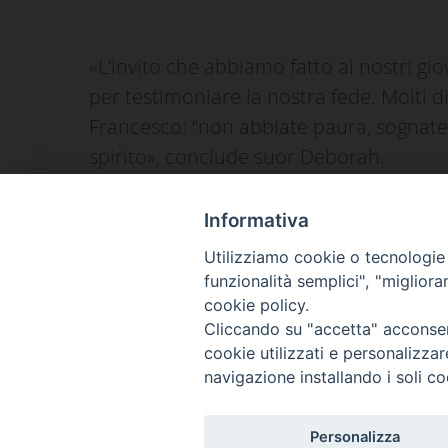
«L’invito che abbiamo fatto ai nostri gio
per testimoniare la nostra fede. Molti 
Francesco: “non abbiate paura, sognat
spirito», conclude suor Deborah.
condividi su
Facebook
X
LinkedIn
Pinterest
Email
Condivid
Informativa
Utilizziamo cookie o tecnologie s
funzionalità semplici", "miglior
cookie policy.
Cliccando su "accetta" acconsent
Piazza Duomo 48 - 591
cookie utilizzati e personalizza
Tel. 0574-39259 - fax
navigazione installando i soli co
curia@diocesiprato.it
Personalizza