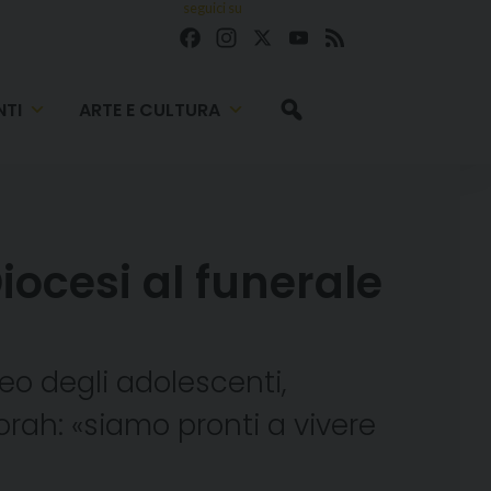
seguici su
Facebook
Instagram
X
YouTube
Feed
TI
ARTE E CULTURA
iocesi al funerale
leo degli adolescenti,
rah: «siamo pronti a vivere