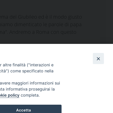
 tema del Giubileo ed è il modo giusto
bbiamo dimenticato le parole di papa
 ama”. Andremo a Roma con questo
altre finalità ("interazioni e
cità") come specificato nella
 avere maggiori informazioni sui
eguici su
sta informativa proseguirai la
kie policy
completa.
Facebook
Instagram
X
YouTube
Feed
Accetta