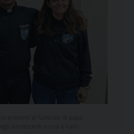
no presenti al funerale di papa
egli adolescenti e così è nato