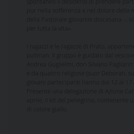
spontaneo il desiderio di prendere parte
pur nella sofferenza e nel dolore della 
della Pastorale giovanile diocesana –, 
per tutta la vita».
I ragazzi e le ragazze di Prato, apparte
pullman. Il gruppo è guidato dal vesco
Andrea Guglielmi, don Silvano Pagliari
e da quattro religiose (suor Deborah, s
giovani partecipanti hanno dai 12 ai 17 
Presente una delegazione di Azione Catt
aprile, il kit del pellegrino, contenent
di colore giallo.