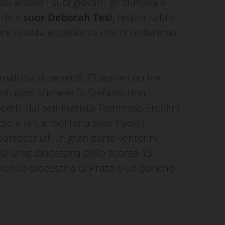
o amava i suoi giovani, gli stimava e
– dice
suor Deborah Tesi
, responsabile
ivere questa esperienza che ricorderemo
mattina di venerdì 25 aprile con tre
oti (don Michele Di Stefano, don
cetti, dal seminarista Tommaso Ercolini
o e la Carmelitana suor Paola). I
parrocchiali, in gran parte ventenni.
ella Gmg diocesana dello scorso 13
giovanile diocesana di Prato e un poncho