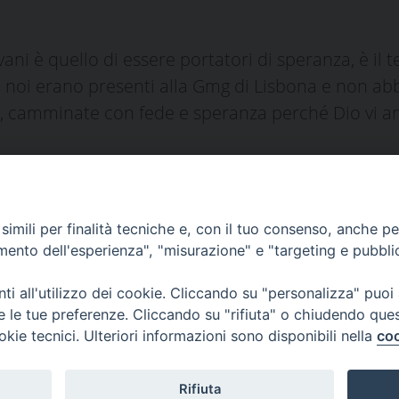
vani è quello di essere portatori di speranza, è il
di noi erano presenti alla Gmg di Lisbona e non a
e, camminate con fede e speranza perché Dio vi
i
imili per finalità tecniche e, con il tuo consenso, anche per 
amento dell'esperienza", "misurazione" e "targeting e pubbli
i all'utilizzo dei cookie. Cliccando su "personalizza" puoi
s
00 Prato
re le tue preferenze. Cliccando su "rifiuta" o chiudendo que
 0574-930623
okie tecnici. Ulteriori informazioni sono disponibili nella
coo
Rifiuta