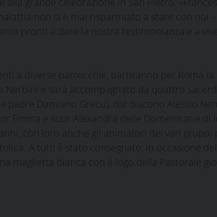
 alla grande celebrazione in San Pietro. «Francesc
malattia non si è mai risparmiato a stare con noi 
siamo pronti a dare la nostra testimonianza e a v
nenti a diverse parrocchie, partiranno per Roma la 
vo Nerbini e sarà accompagnato da quattro sacerd
n e padre Damiano Grecu), dal diacono Alessio Nen
uor Emma e suor Alexandra delle Domenicane di Iol
anni, con loro anche gli animatori dei vari gruppi 
olica. A tutti è stato consegnato, in occasione d
e una maglietta bianca con il logo della Pastorale 