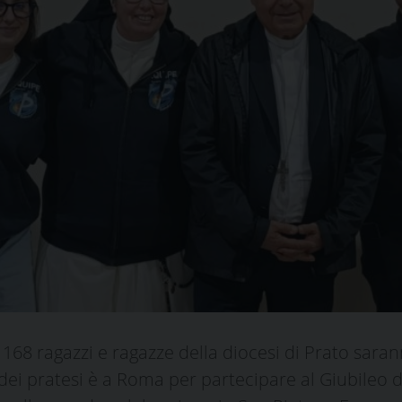
168 ragazzi e ragazze della diocesi di Prato saran
 dei pratesi è a Roma per partecipare al Giubileo d