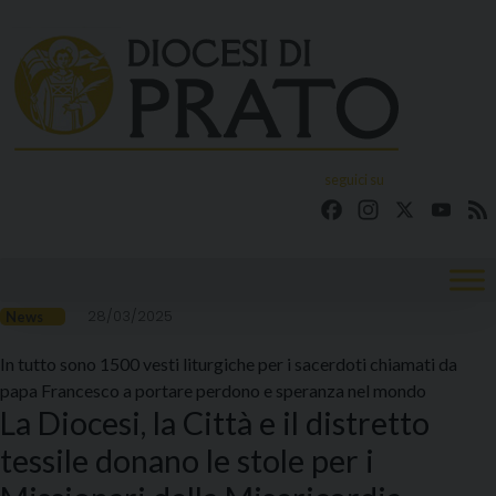
Skip
to
content
seguici su
Facebook
Instagram
X
YouT
28/03/2025
News
In tutto sono 1500 vesti liturgiche per i sacerdoti chiamati da
papa Francesco a portare perdono e speranza nel mondo
La Diocesi, la Città e il distretto
tessile donano le stole per i