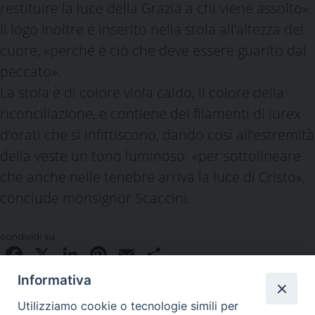
restituire la luce della Grazia a chi viene assolto».
Il logo inoltre è inserito nella stola all’altezza del
cuore, «perché è ciò che deve essere guarito dal
peccato».
La stola è di colore viola caldo, il colore della
riconciliazione, e contiene dei filamenti di lurex
d’orati che si infittiscono, dando così all’estremità
della veste un tono luminoso: «per sottolineare
che anche nelle tenebre arriva la luce di Cristo»,
conclude monsignor Scaccini.
condividi su
Facebook
X
LinkedIn
Pinterest
Email
Condividi
Informativa
Utilizziamo cookie o tecnologie simili per