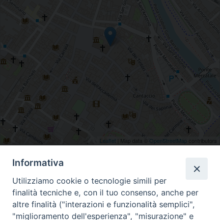
Leaflet
| Map data ©
OpenStreetMap
contributors
Via Santo Stefano 1, Prato, Toscana, Italia
Informativa
Utilizziamo cookie o tecnologie simili per
finalità tecniche e, con il tuo consenso, anche per
altre finalità ("interazioni e funzionalità semplici",
"miglioramento dell'esperienza", "misurazione" e