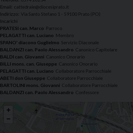
Email:
cattedrale@diocesiprato.it
Indirizzo:
Via Santo Stefano 1 - 59100 Prato (PO)
Incarichi
PRATESI can. Marco
Parroco
PELAGATTI can. Luciano
Membro
SPANO' diacono Guglielmo
Servizio Diaconale
BALDANZI can. Paolo Alessandro
Canonico Capitolare
BALDI can. Giovanni
Canonico Onorario
BILLI mons. can. Giuseppe
Canonico Onorario
PELAGATTI can. Luciano
Collaboratore Parrocchiale
ABETI don Giuseppe
Collaboratore Parrocchiale
BARTOLINI mons. Giovanni
Collaboratore Parrocchiale
BALDANZI can. Paolo Alessandro
Confessore
Cattedrale di Santo Stefano
+
−