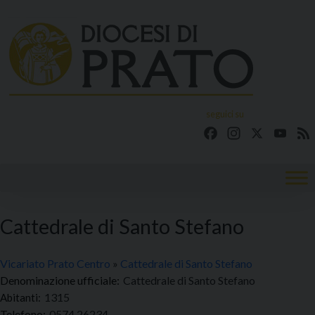
Skip
to
content
seguici su
Facebook
Instagram
X
YouT
Cattedrale di Santo Stefano
Vicariato Prato Centro
»
Cattedrale di Santo Stefano
Denominazione ufficiale:
Cattedrale di Santo Stefano
1315
Telefono:
0574 26234