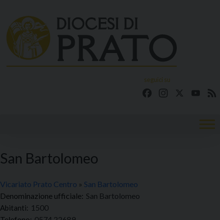
Skip
to
content
seguici su
Facebook
Instagram
X
YouT
San Bartolomeo
Vicariato Prato Centro
»
San Bartolomeo
Denominazione ufficiale:
San Bartolomeo
1500
Telefono:
0574 22689