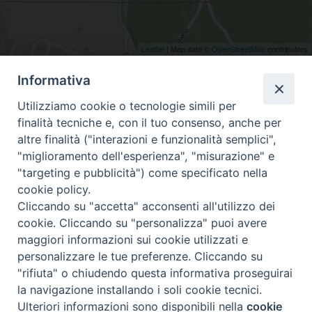
Leaflet
| Map data ©
OpenStreetMap
contributors
Via di Filettole, Prato, Toscana, Italia
Informativa
Utilizziamo cookie o tecnologie simili per
finalità tecniche e, con il tuo consenso, anche per
altre finalità ("interazioni e funzionalità semplici",
"miglioramento dell'esperienza", "misurazione" e
"targeting e pubblicità") come specificato nella
Piazza Duomo 48 - 59100 Prato
cookie policy.
Tel. 0574-39259 - fax 0574-930623
Cliccando su "accetta" acconsenti all'utilizzo dei
curia@diocesiprato.it
cookie. Cliccando su "personalizza" puoi avere
maggiori informazioni sui cookie utilizzati e
seguici su
personalizzare le tue preferenze. Cliccando su
Facebook
Instagram
X
YouTube
Feed
"rifiuta" o chiudendo questa informativa proseguirai
la navigazione installando i soli cookie tecnici.
Ulteriori informazioni sono disponibili nella
cookie
Copyright © 2020 /2026 ----- Diocesi di Prato
Preferenze Cookie