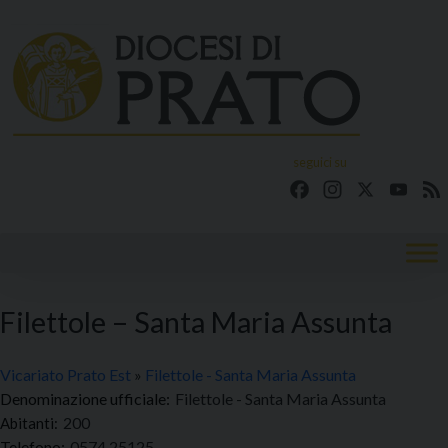
Skip
to
content
seguici su
Facebook
Instagram
X
YouT
Filettole – Santa Maria Assunta
Vicariato Prato Est
»
Filettole - Santa Maria Assunta
Denominazione ufficiale:
Filettole - Santa Maria Assunta
200
Telefono:
0574 25125