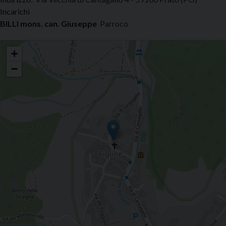
Incarichi
BILLI mons. can. Giuseppe
Parroco
Figline - San Pietro
+
−