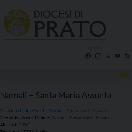
Skip
to
content
seguici su
Facebook
Instagram
X
YouT
Narnali – Santa Maria Assunta
Vicariato Prato Ovest
»
Narnali - Santa Maria Assunta
Denominazione ufficiale:
Narnali - Santa Maria Assunta
3000
Telefono:
0574 811054