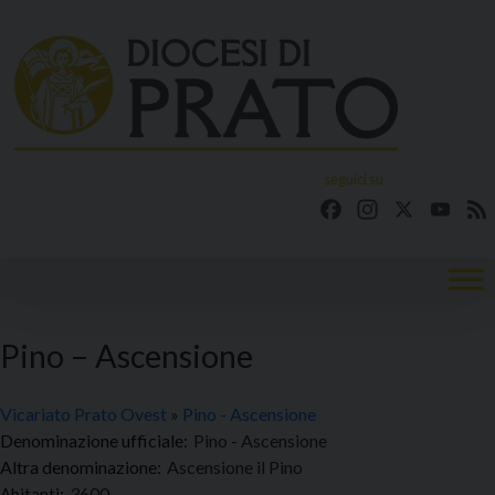
Skip
to
content
seguici su
Facebook
Instagram
X
YouT
Pino – Ascensione
Vicariato Prato Ovest
»
Pino - Ascensione
Denominazione ufficiale:
Pino - Ascensione
Altra denominazione:
Ascensione il Pino
3600