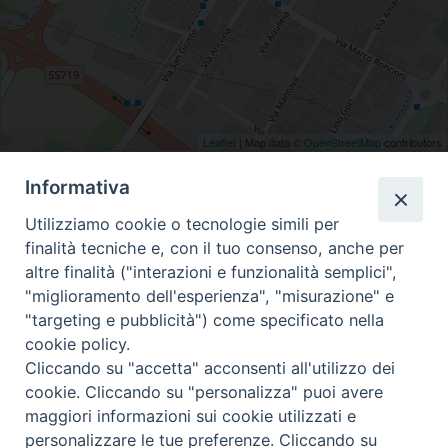
Leaflet
| Map data ©
OpenStreetMap
contributors
Via Galcianese 20/P, Prato, Toscana, Italia
Informativa
Utilizziamo cookie o tecnologie simili per
finalità tecniche e, con il tuo consenso, anche per
altre finalità ("interazioni e funzionalità semplici",
"miglioramento dell'esperienza", "misurazione" e
"targeting e pubblicità") come specificato nella
Piazza Duomo 48 - 59100 Prato
cookie policy.
Tel. 0574-39259 - fax 0574-930623
Cliccando su "accetta" acconsenti all'utilizzo dei
curia@diocesiprato.it
cookie. Cliccando su "personalizza" puoi avere
maggiori informazioni sui cookie utilizzati e
seguici su
personalizzare le tue preferenze. Cliccando su