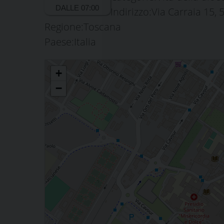
Indirizzo:
Via Carraia 15, 
Regione:
Toscana
Paese:
Italia
Pellegrinaggio cresimandi
+
−