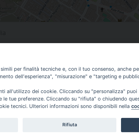
lia
i
imili per finalità tecniche e, con il tuo consenso, anche per 
amento dell'esperienza", "misurazione" e "targeting e pubbli
i all'utilizzo dei cookie. Cliccando su "personalizza" puoi
s
00 Prato
re le tue preferenze. Cliccando su "rifiuta" o chiudendo que
 0574-930623
okie tecnici. Ulteriori informazioni sono disponibili nella
coo
Rifiuta
Copyright © 2020 /2026 ----- Diocesi di Prato