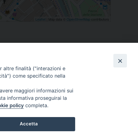
Leaflet
| Map data ©
OpenStreetMap
contributors
altre finalità ("interazioni e
cità") come specificato nella
 avere maggiori informazioni sui
eguici su
sta informativa proseguirai la
kie policy
completa.
Facebook
Instagram
X
YouTube
Feed
Accetta
Preferenze Cookie