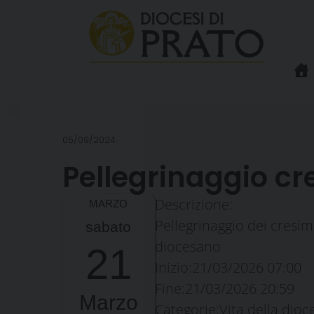
Skip
to
content
05/09/2024
Pellegrinaggio c
Descrizione:
Pellegrinaggio dei cresim
sabato
diocesano
21
Inizio:
21/03/2026 07:00
Fine:
21/03/2026 20:59
Marzo
Categorie:
Vita della dioc