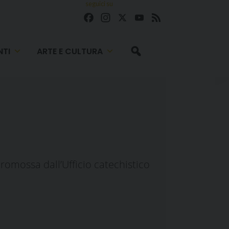
seguici su
Facebook
Instagram
X
YouTube
Feed
TI
ARTE E CULTURA
promossa dall’Ufficio catechistico