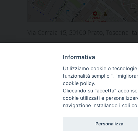
Via Carraia 15, 59100 Prato, Toscana Ita
condividi su
Facebook
X
LinkedIn
Pinterest
Email
Condivid
Informativa
Utilizziamo cookie o tecnologie s
funzionalità semplici", "miglior
cookie policy.
Cliccando su "accetta" acconsent
Piazza Duomo 48 - 591
cookie utilizzati e personalizza
Tel. 0574-39259 - fax
navigazione installando i soli co
curia@diocesiprato.it
Personalizza