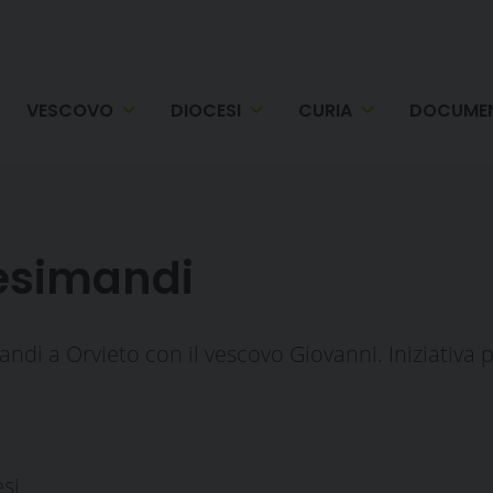
VESCOVO
DIOCESI
CURIA
DOCUMEN
resimandi
andi a Orvieto con il vescovo Giovanni. Iniziativa 
esi