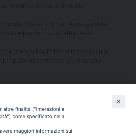
iamo altro che rispondere alla
Comunità Cristiana di Sant’Anna, guidata
o di vice parroco a Galcetello e la
to e dal gruppo Marimba della parrocchia
i, il quale ha rinnovato la vicinanza e
altre finalità ("interazioni e
cità") come specificato nella
 avere maggiori informazioni sui