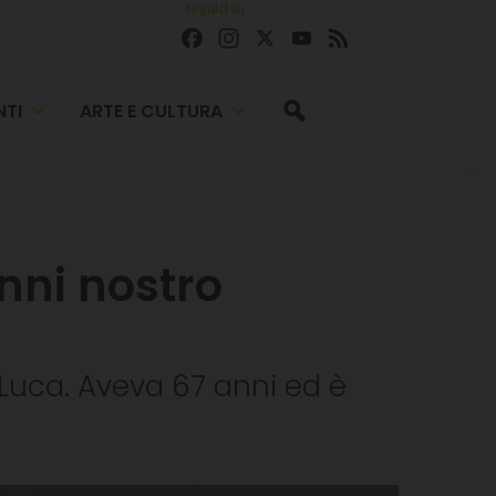
seguici su
Facebook
Instagram
X
YouTube
Feed
TI
ARTE E CULTURA
nni nostro
n Luca. Aveva 67 anni ed è