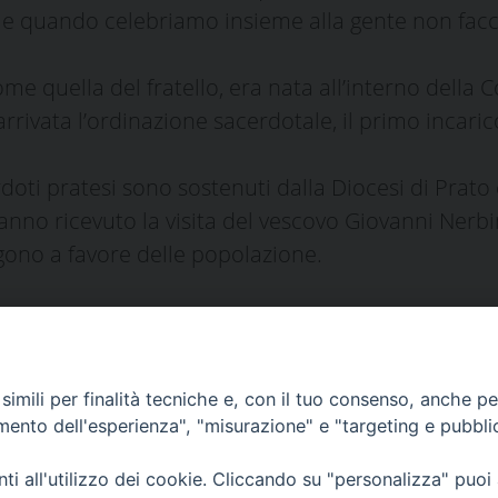
 e quando celebriamo insieme alla gente non facc
me quella del fratello, era nata all’interno della 
 arrivata l’ordinazione sacerdotale, il primo incaric
erdoti pratesi sono sostenuti dalla Diocesi di Pra
anno ricevuto la visita del vescovo Giovanni Nerbin
olgono a favore delle popolazione.
i
imili per finalità tecniche e, con il tuo consenso, anche per 
amento dell'esperienza", "misurazione" e "targeting e pubbli
i all'utilizzo dei cookie. Cliccando su "personalizza" puoi