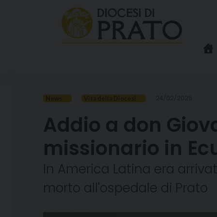
Skip
to
content
24/02/2025
News
Vita della Diocesi
Addio a don Giova
missionario in E
In America Latina era arrivat
morto all'ospedale di Prato