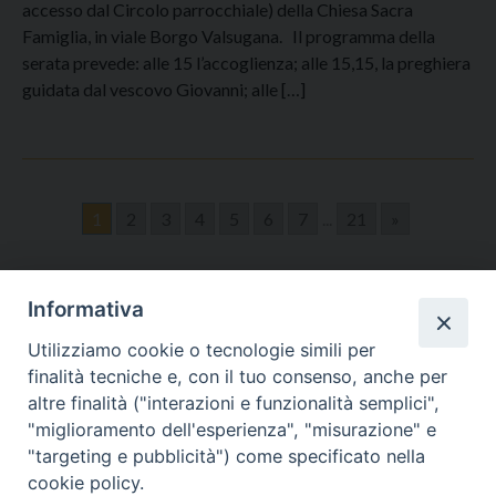
accesso dal Circolo parrocchiale) della Chiesa Sacra
Famiglia, in viale Borgo Valsugana. Il programma della
serata prevede: alle 15 l’accoglienza; alle 15,15, la preghiera
guidata dal vescovo Giovanni; alle […]
1
2
3
4
5
6
7
...
21
»
Informativa
Utilizziamo cookie o tecnologie simili per
finalità tecniche e, con il tuo consenso, anche per
altre finalità ("interazioni e funzionalità semplici",
"miglioramento dell'esperienza", "misurazione" e
"targeting e pubblicità") come specificato nella
Piazza Duomo 48 - 59100 Prato
cookie policy.
Tel. 0574-39259 - fax 0574-930623