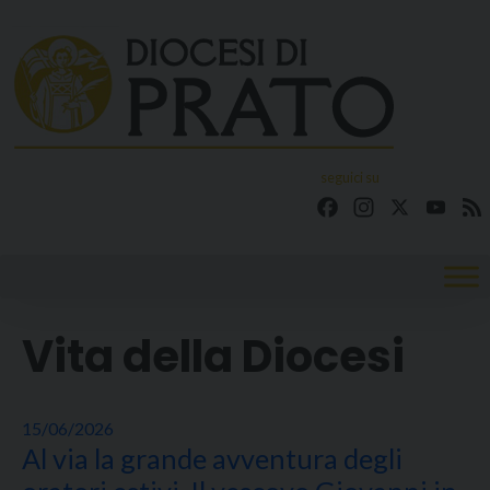
Skip
to
content
seguici su
Facebook
Instagram
X
YouT
Vita della Diocesi
15/06/2026
Al via la grande avventura degli