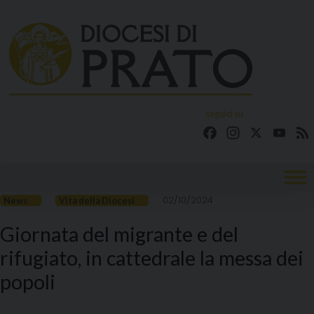
Skip
to
content
seguici su
Facebook
Instagram
X
YouT
02/10/2024
News
Vita della Diocesi
Giornata del migrante e del
rifugiato, in cattedrale la messa dei
popoli