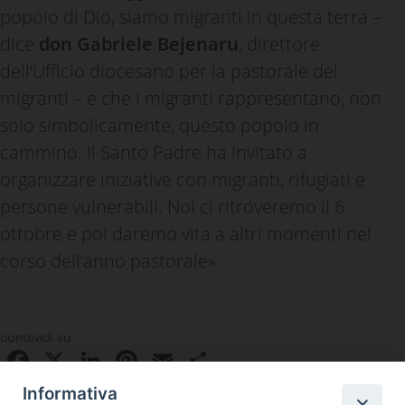
popolo di Dio, siamo migranti in questa terra –
dice
don Gabriele Bejenaru
, direttore
dell’Ufficio diocesano per la pastorale dei
migranti – e che i migranti rappresentano, non
solo simbolicamente, questo popolo in
cammino. Il Santo Padre ha invitato a
organizzare iniziative con migranti, rifugiati e
persone vulnerabili. Noi ci ritroveremo il 6
ottobre e poi daremo vita a altri momenti nel
corso dell’anno pastorale».
condividi su
Facebook
X
LinkedIn
Pinterest
Email
Condividi
Informativa