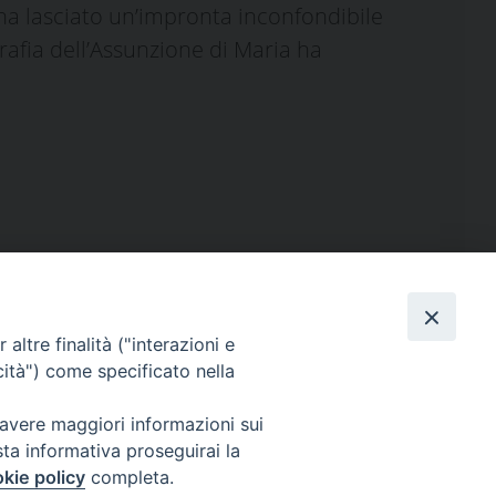
ha lasciato un’impronta inconfondibile
grafia dell’Assunzione di Maria ha
altre finalità ("interazioni e
cità") come specificato nella
 avere maggiori informazioni sui
eguici su
sta informativa proseguirai la
kie policy
completa.
Facebook
Instagram
X
YouTube
Feed