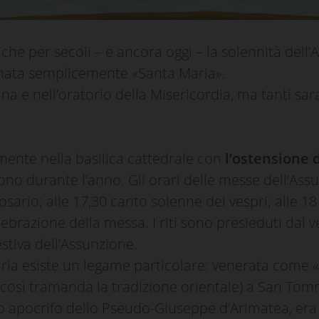
 che per secoli – e ancora oggi – la solennità dell
iamata semplicemente «Santa Maria».
ana e nell’oratorio della Misericordia, ma tanti s
mente nella basilica cattedrale con
l’ostensione 
durante l’anno. Gli orari delle messe dell’Assunt
osario; alle 17,30 canto solenne dei vespri; alle 18
elebrazione della messa. I riti sono presieduti da
estiva dell’Assunzione.
aria esiste un legame particolare: venerata come «
ta (così tramanda la tradizione orientale) a San T
to apocrifo dello Pseudo-Giuseppe d’Arimatea, era 