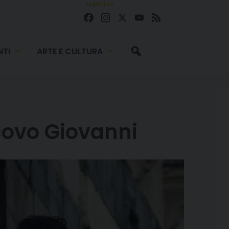
seguici su
Facebook
Instagram
X
YouTube
Feed
TI
ARTE E CULTURA
covo Giovanni