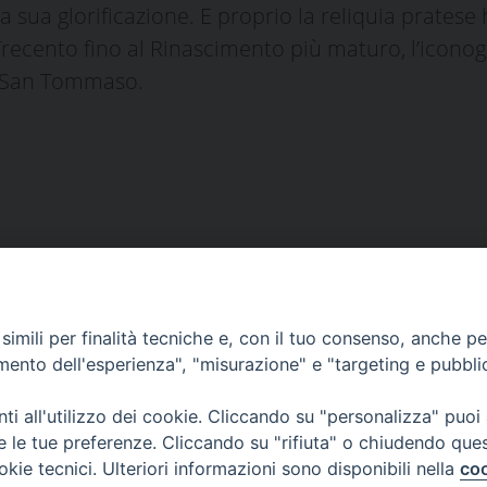
ua glorificazione. E proprio la reliquia pratese 
al Trecento fino al Rinascimento più maturo, l’icono
a San Tommaso.
i
imili per finalità tecniche e, con il tuo consenso, anche per 
amento dell'esperienza", "misurazione" e "targeting e pubbli
i all'utilizzo dei cookie. Cliccando su "personalizza" puoi
s
00 Prato
re le tue preferenze. Cliccando su "rifiuta" o chiudendo que
 0574-930623
okie tecnici. Ulteriori informazioni sono disponibili nella
coo