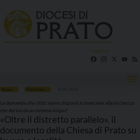
Skip
to
content
seguici su
Facebook
Instagram
X
YouT
11/06/2026
News
Pastorale
La domanda alla città: siamo disposti a rinunciare alla ricchezza
che deriva da un sistema iniquo?
«Oltre il distretto parallelo», il
documento della Chiesa di Prato su