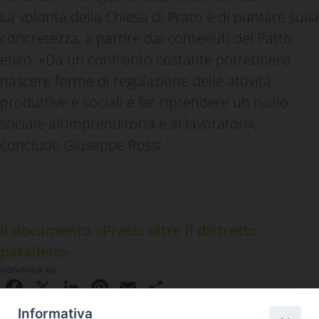
La volontà della Chiesa di Prato è di puntare sulla
concretezza, a partire dai contenuti del Patto
etico. «Da un confronto costante potrebbero
nascere forme di regolazione delle attività
produttive e sociali e far riprendere un ruolo
sociale all’imprenditoria e ai lavoratori»,
conclude Giuseppe Rossi.
Il documento «Prato: oltre il distretto
parallelo»
condividi su
Facebook
X
LinkedIn
Pinterest
Email
Condividi
Informativa