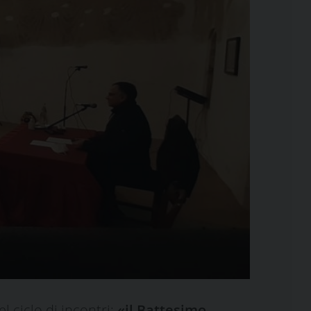
l ciclo di incontri:
«il Battesimo,