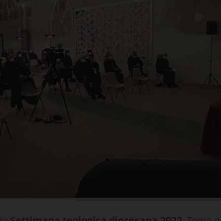
 la
Settimana teologica diocesana 2022
. Tema de