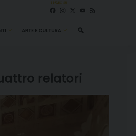
seguici su
Facebook
Instagram
X
YouTube
Feed
TI
ARTE E CULTURA
uattro relatori