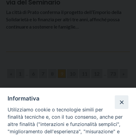
via del Seminario
La città di Prato conferma il progetto dell’Emporio della
Solidarietà e lo finanzia per altri tre anni, affinché possa
continuare a sostenere le famiglie…
«
1
...
6
7
8
9
10
11
12
...
73
»
Informativa
Utilizziamo cookie o tecnologie simili per
finalità tecniche e, con il tuo consenso, anche per
altre finalità ("interazioni e funzionalità semplici",
"miglioramento dell'esperienza", "misurazione" e