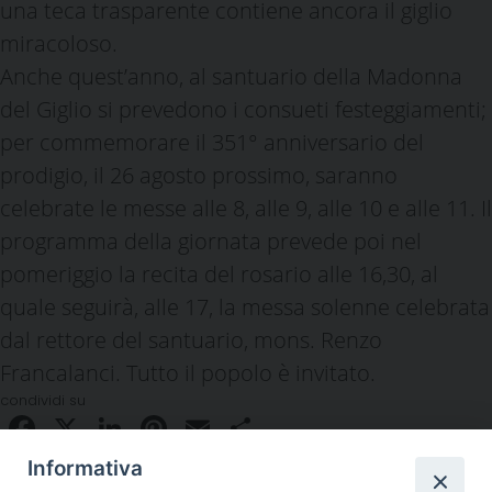
una teca trasparente contiene ancora il giglio
miracoloso.
Anche quest’anno, al santuario della Madonna
del Giglio si prevedono i consueti festeggiamenti;
per commemorare il 351° anniversario del
prodigio, il 26 agosto prossimo, saranno
celebrate le messe alle 8, alle 9, alle 10 e alle 11. Il
programma della giornata prevede poi nel
pomeriggio la recita del rosario alle 16,30, al
quale seguirà, alle 17, la messa solenne celebrata
dal rettore del santuario, mons. Renzo
Francalanci. Tutto il popolo è invitato.
condividi su
Facebook
X
LinkedIn
Pinterest
Email
Condividi
Informativa