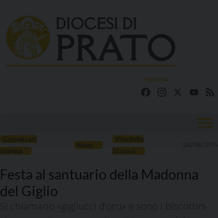
Skip
to
content
seguici su
Facebook
Instagram
X
YouT
Comunicati
Vita della
24/08/2015
News
stampa
Diocesi
Festa al santuario della Madonna
del Giglio
Si chiamano «gigliucci d’oro» e sono i biscottini