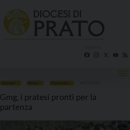
Skip
to
content
seguici su
Facebook
Instagram
X
YouT
14/07/2023
Giovani
News
Pastorale
Gmg, i pratesi pronti per la
partenza