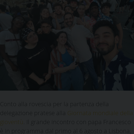
Conto alla rovescia per la partenza della
delegazione pratese alla
Giornata mondiale della
gioventù
. Il grande incontro con papa Francesco
è in programma dal primo al 6 agosto a Lisbona,