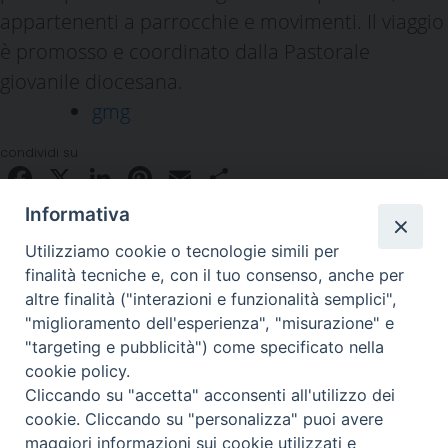
appartenenti a parrocchie e movimenti. Il viaggio
è promosso e coordinato dalla Pastorale
giovanile diocesana.
gmg
condividi su
Facebook
X
LinkedIn
Pinterest
Email
Condividi
Informativa
Utilizziamo cookie o tecnologie simili per
finalità tecniche e, con il tuo consenso, anche per
altre finalità ("interazioni e funzionalità semplici",
"miglioramento dell'esperienza", "misurazione" e
"targeting e pubblicità") come specificato nella
Piazza Duomo 48 - 59100 Prato
cookie policy.
Tel. 0574-39259 - fax 0574-930623
Cliccando su "accetta" acconsenti all'utilizzo dei
curia@diocesiprato.it
cookie. Cliccando su "personalizza" puoi avere
maggiori informazioni sui cookie utilizzati e