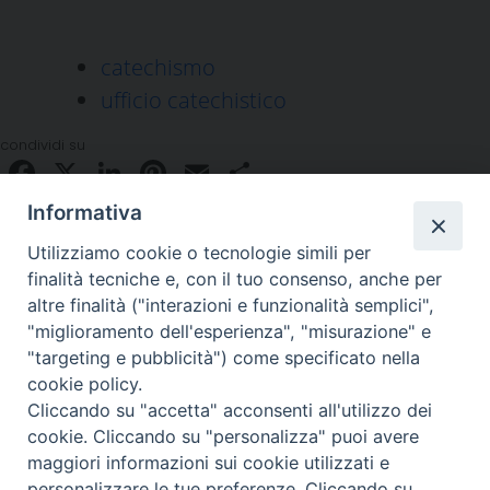
catechismo
ufficio catechistico
condividi su
Facebook
X
LinkedIn
Pinterest
Email
Condividi
Informativa
Utilizziamo cookie o tecnologie simili per
finalità tecniche e, con il tuo consenso, anche per
altre finalità ("interazioni e funzionalità semplici",
"miglioramento dell'esperienza", "misurazione" e
"targeting e pubblicità") come specificato nella
Piazza Duomo 48 - 59100 Prato
cookie policy.
Tel. 0574-39259 - fax 0574-930623
Cliccando su "accetta" acconsenti all'utilizzo dei
curia@diocesiprato.it
cookie. Cliccando su "personalizza" puoi avere
maggiori informazioni sui cookie utilizzati e
seguici su
personalizzare le tue preferenze. Cliccando su