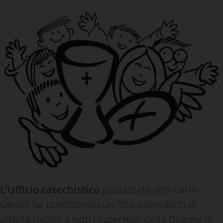
L’Ufficio catechistico
guidato da don Carlo
Geraci ha predisposto un fitto calendario di
attività rivolte a tutti i catechisti della Diocesi di