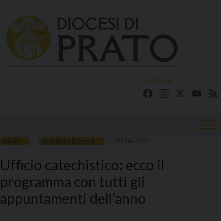
Skip
to
content
seguici su
Facebook
Instagram
X
YouT
16/09/2020
News
Vita della Diocesi
Ufficio catechistico: ecco il
programma con tutti gli
appuntamenti dell’anno