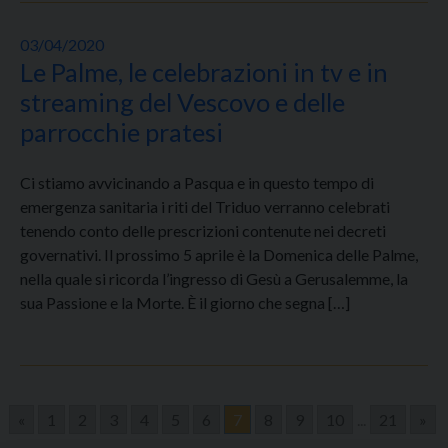
03/04/2020
Le Palme, le celebrazioni in tv e in
streaming del Vescovo e delle
parrocchie pratesi
Ci stiamo avvicinando a Pasqua e in questo tempo di
emergenza sanitaria i riti del Triduo verranno celebrati
tenendo conto delle prescrizioni contenute nei decreti
governativi. Il prossimo 5 aprile è la Domenica delle Palme,
nella quale si ricorda l’ingresso di Gesù a Gerusalemme, la
sua Passione e la Morte. È il giorno che segna […]
«
1
2
3
4
5
6
7
8
9
10
...
21
»