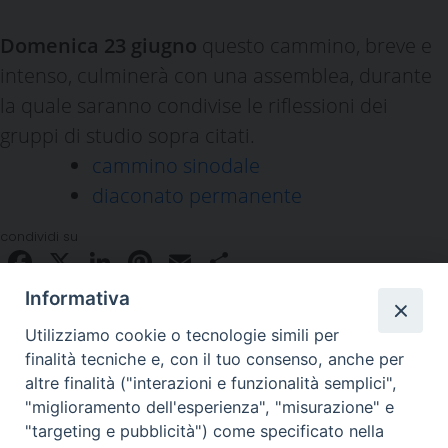
Domenica 23 giugno
questo cammino, breve e
intenso, culminerà con una assemblea, durante
la quale saranno condivise le riflessioni dei
gruppi di studio sopra citati.
cammino sinodale
diaconato permanente
condividi su
Facebook
X
LinkedIn
Pinterest
Email
Condividi
Informativa
Utilizziamo cookie o tecnologie simili per
finalità tecniche e, con il tuo consenso, anche per
altre finalità ("interazioni e funzionalità semplici",
"miglioramento dell'esperienza", "misurazione" e
"targeting e pubblicità") come specificato nella
Piazza Duomo 48 - 59100 Prato