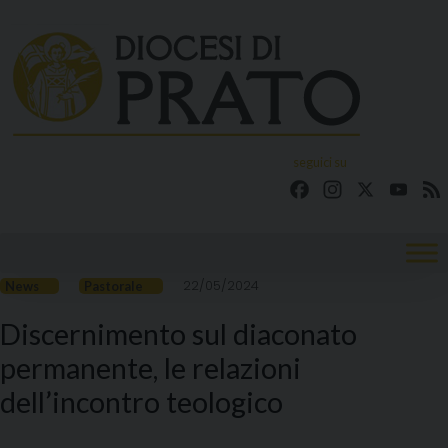
Skip
to
content
seguici su
Facebook
Instagram
X
YouT
22/05/2024
News
Pastorale
Discernimento sul diaconato
permanente, le relazioni
dell’incontro teologico