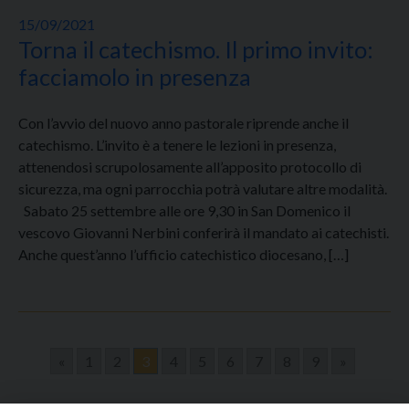
15/09/2021
Torna il catechismo. Il primo invito:
facciamolo in presenza
Con l’avvio del nuovo anno pastorale riprende anche il
catechismo. L’invito è a tenere le lezioni in presenza,
attenendosi scrupolosamente all’apposito protocollo di
sicurezza, ma ogni parrocchia potrà valutare altre modalità.
Sabato 25 settembre alle ore 9,30 in San Domenico il
vescovo Giovanni Nerbini conferirà il mandato ai catechisti.
Anche quest’anno l’ufficio catechistico diocesano, […]
«
1
2
3
4
5
6
7
8
9
»