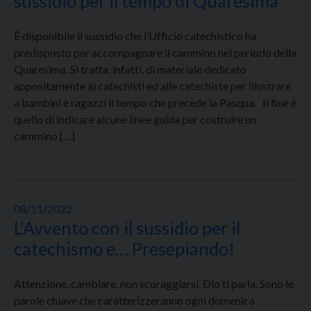
sussidio per il tempo di Quaresima
È disponibile il sussidio che l’Ufficio catechistico ha
predisposto per accompagnare il cammino nel periodo della
Quaresima. Si tratta, infatti, di materiale dedicato
appositamente ai catechisti ed alle catechiste per illustrare
a bambini e ragazzi il tempo che precede la Pasqua. Il fine è
quello di indicare alcune linee guida per costruire un
cammino […]
08/11/2022
L’Avvento con il sussidio per il
catechismo e… Presepiando!
Attenzione, cambiare, non scoraggiarsi, Dio ti parla. Sono le
parole chiave che caratterizzeranno ogni domenica